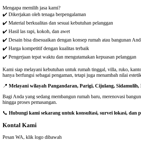
Mengapa memilih jasa kami?
✔️ Dikerjakan oleh tenaga berpengalaman
✔️ Material berkualitas dan sesuai kebutuhan pelanggan
✔️ Hasil las rapi, kokoh, dan awet
✔️ Desain bisa disesuaikan dengan konsep rumah atau bangunan And
✔️ Harga kompetitif dengan kualitas terbaik
✔️ Pengerjaan tepat waktu dan mengutamakan kepuasan pelanggan
Kami siap melayani kebutuhan untuk rumah tinggal, villa, ruko, kanto
hanya berfungsi sebagai pengaman, tetapi juga menambah nilai estet
📍
Melayani wilayah Pangandaran, Parigi, Cijulang, Sidamulih,
Bagi Anda yang sedang membangun rumah baru, merenovasi bangunan, 
hingga proses pemasangan.
📞
Hubungi kami sekarang untuk konsultasi, survei lokasi, dan
Kontal Kami
Pesan WA, klik logo dibawah