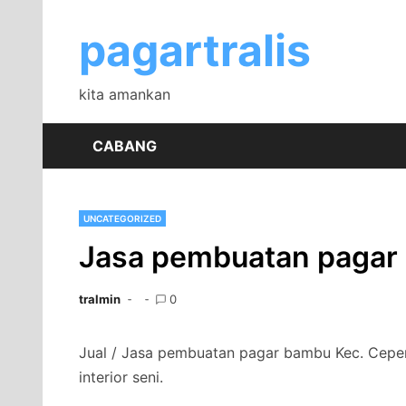
Skip
to
pagartralis
content
kita amankan
CABANG
UNCATEGORIZED
Jasa pembuatan pagar
tralmin
0
Jual / Jasa pembuatan pagar bambu Kec. Ceper
interior seni.