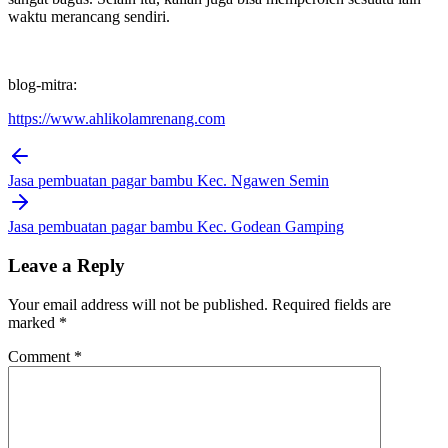
waktu merancang sendiri.
blog-mitra:
https://www.ahlikolamrenang.com
Post
navigation
Jasa pembuatan pagar bambu Kec. Ngawen Semin
Jasa pembuatan pagar bambu Kec. Godean Gamping
Leave a Reply
Your email address will not be published.
Required fields are
marked
*
Comment
*