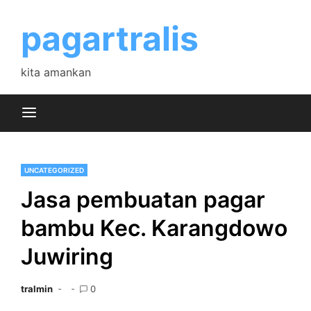
Skip
to
pagartralis
content
kita amankan
UNCATEGORIZED
Jasa pembuatan pagar
bambu Kec. Karangdowo
Juwiring
tralmin
0