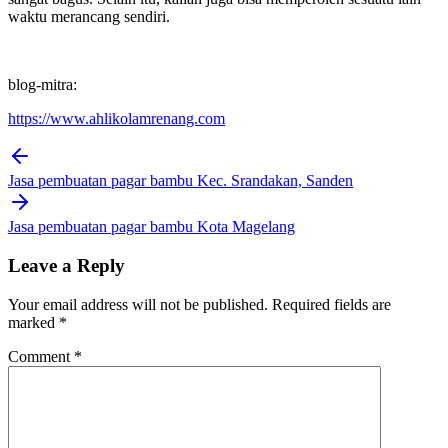
waktu merancang sendiri.
blog-mitra:
https://www.ahlikolamrenang.com
Post
navigation
Jasa pembuatan pagar bambu Kec. Srandakan, Sanden
Jasa pembuatan pagar bambu Kota Magelang
Leave a Reply
Your email address will not be published.
Required fields are
marked
*
Comment
*