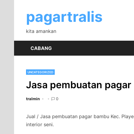
Skip
to
pagartralis
content
kita amankan
CABANG
UNCATEGORIZED
Jasa pembuatan pagar 
tralmin
0
Jual / Jasa pembuatan pagar bambu Kec. Playe
interior seni.