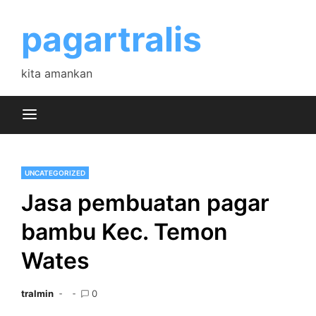
Skip
to
pagartralis
content
kita amankan
UNCATEGORIZED
Jasa pembuatan pagar
bambu Kec. Temon
Wates
tralmin
0