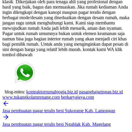
klasik
Dikerjakan oleh para tenaga ahli yang profesional dengan
hasil yang baik, bagus dan memuaskan.
Jika rumah kediaman Anda
ingin dilengkapi dengan kanopi maupun pagar teralis dengan
berbagai mode/desain yang diseduaikan dengan desain rumah, maka
jangan ragu untuk menghubungi kami. Kami siap membantu
mewujudkan rumah Anda jadi lebih menarik, aman dan nyaman.
Pagar untuk rumah umumnya bukan untuk elemen keamanan saja
namun bisa juga bagian interior rumah yang akan menjadi ciri khas
bagi pemilik rumah. Untuk anda yang menginginkan dapat pesan di
sini dengan harga yang relatif lebih murah.
kontak kami WA klik
tombol dibawah
blog-mitra:
kontraktorrumahjogja.biz.id
pasangbajaringan.biz.id
www.tukangkolamrenang.com
berkaryajaya.com
Post
navigation
Jasa pembuatan pagar teralis besi Sukorame Kab. Lamongan
Jasa pembuatan pagar teralis besi Ngablak Kab. Magelang