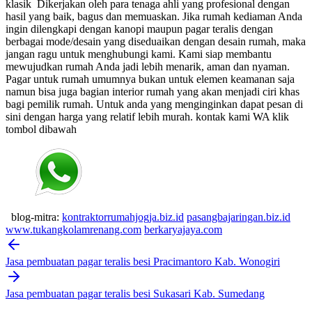
klasik
Dikerjakan oleh para tenaga ahli yang profesional dengan
hasil yang baik, bagus dan memuaskan.
Jika rumah kediaman Anda
ingin dilengkapi dengan kanopi maupun pagar teralis dengan
berbagai mode/desain yang diseduaikan dengan desain rumah, maka
jangan ragu untuk menghubungi kami. Kami siap membantu
mewujudkan rumah Anda jadi lebih menarik, aman dan nyaman.
Pagar untuk rumah umumnya bukan untuk elemen keamanan saja
namun bisa juga bagian interior rumah yang akan menjadi ciri khas
bagi pemilik rumah. Untuk anda yang menginginkan dapat pesan di
sini dengan harga yang relatif lebih murah.
kontak kami WA klik
tombol dibawah
blog-mitra:
kontraktorrumahjogja.biz.id
pasangbajaringan.biz.id
www.tukangkolamrenang.com
berkaryajaya.com
Post
navigation
Jasa pembuatan pagar teralis besi Pracimantoro Kab. Wonogiri
Jasa pembuatan pagar teralis besi Sukasari Kab. Sumedang