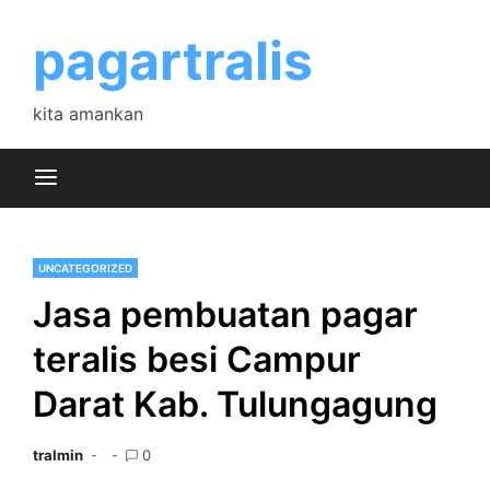
Skip
to
pagartralis
content
kita amankan
UNCATEGORIZED
Jasa pembuatan pagar
teralis besi Campur
Darat Kab. Tulungagung
tralmin
0