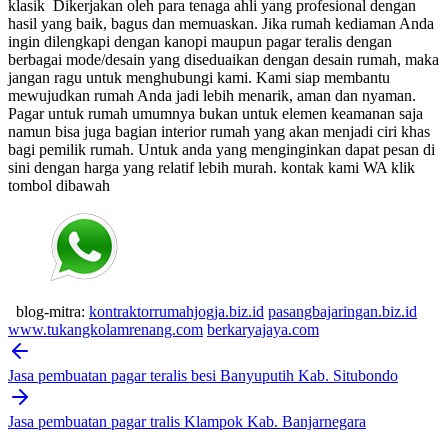
klasik
Dikerjakan oleh para tenaga ahli yang profesional dengan
hasil yang baik, bagus dan memuaskan.
Jika rumah kediaman Anda
ingin dilengkapi dengan kanopi maupun pagar teralis dengan
berbagai mode/desain yang diseduaikan dengan desain rumah, maka
jangan ragu untuk menghubungi kami. Kami siap membantu
mewujudkan rumah Anda jadi lebih menarik, aman dan nyaman.
Pagar untuk rumah umumnya bukan untuk elemen keamanan saja
namun bisa juga bagian interior rumah yang akan menjadi ciri khas
bagi pemilik rumah. Untuk anda yang menginginkan dapat pesan di
sini dengan harga yang relatif lebih murah.
kontak kami WA klik
tombol dibawah
blog-mitra:
kontraktorrumahjogja.biz.id
pasangbajaringan.biz.id
www.tukangkolamrenang.com
berkaryajaya.com
Post
navigation
Jasa pembuatan pagar teralis besi Banyuputih Kab. Situbondo
Jasa pembuatan pagar tralis Klampok Kab. Banjarnegara