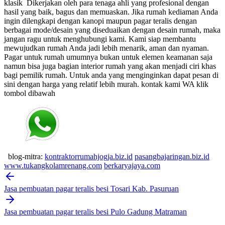
klasik
Dikerjakan oleh para tenaga ahli yang profesional dengan
hasil yang baik, bagus dan memuaskan.
Jika rumah kediaman Anda
ingin dilengkapi dengan kanopi maupun pagar teralis dengan
berbagai mode/desain yang diseduaikan dengan desain rumah, maka
jangan ragu untuk menghubungi kami. Kami siap membantu
mewujudkan rumah Anda jadi lebih menarik, aman dan nyaman.
Pagar untuk rumah umumnya bukan untuk elemen keamanan saja
namun bisa juga bagian interior rumah yang akan menjadi ciri khas
bagi pemilik rumah. Untuk anda yang menginginkan dapat pesan di
sini dengan harga yang relatif lebih murah.
kontak kami WA klik
tombol dibawah
blog-mitra:
kontraktorrumahjogja.biz.id
pasangbajaringan.biz.id
www.tukangkolamrenang.com
berkaryajaya.com
Post
navigation
Jasa pembuatan pagar teralis besi Tosari Kab. Pasuruan
Jasa pembuatan pagar teralis besi Pulo Gadung Matraman