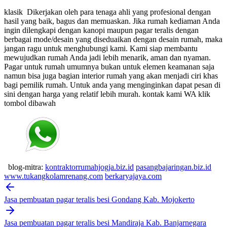
klasik
Dikerjakan oleh para tenaga ahli yang profesional dengan
hasil yang baik, bagus dan memuaskan.
Jika rumah kediaman Anda
ingin dilengkapi dengan kanopi maupun pagar teralis dengan
berbagai mode/desain yang diseduaikan dengan desain rumah, maka
jangan ragu untuk menghubungi kami. Kami siap membantu
mewujudkan rumah Anda jadi lebih menarik, aman dan nyaman.
Pagar untuk rumah umumnya bukan untuk elemen keamanan saja
namun bisa juga bagian interior rumah yang akan menjadi ciri khas
bagi pemilik rumah. Untuk anda yang menginginkan dapat pesan di
sini dengan harga yang relatif lebih murah.
kontak kami WA klik
tombol dibawah
blog-mitra:
kontraktorrumahjogja.biz.id
pasangbajaringan.biz.id
www.tukangkolamrenang.com
berkaryajaya.com
Post
navigation
Jasa pembuatan pagar teralis besi Gondang Kab. Mojokerto
Jasa pembuatan pagar teralis besi Mandiraja Kab. Banjarnegara