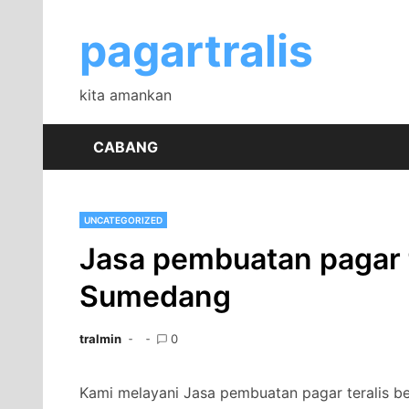
Skip
to
pagartralis
content
kita amankan
CABANG
UNCATEGORIZED
Jasa pembuatan pagar t
Sumedang
tralmin
0
Kami melayani Jasa pembuatan pagar teralis 