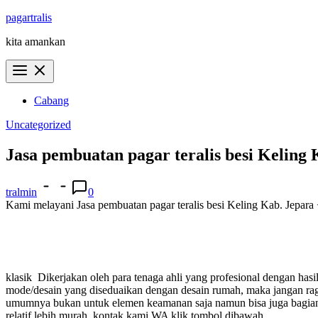
Skip
pagartralis
to
kita amankan
content
Cabang
Uncategorized
Jasa pembuatan pagar teralis besi Keling 
tralmin
0
Kami melayani Jasa pembuatan pagar teralis besi Keling Kab. Jepara +
klasik
Dikerjakan oleh para tenaga ahli yang profesional dengan ha
mode/desain yang diseduaikan dengan desain rumah, maka jangan 
umumnya bukan untuk elemen keamanan saja namun bisa juga bagian i
relatif lebih murah.
kontak kami WA klik tombol dibawah