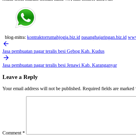
blog-mitra:
kontraktorrumahjogja.biz.id
pasangbajaringan.biz.id
www
Post
navigation
Jasa pembuatan pagar teralis besi Gebog Kab. Kudus
Jasa pembuatan pagar teralis besi Jenawi Kab. Karanganyar
Leave a Reply
Your email address will not be published.
Required fields are marked
Comment
*