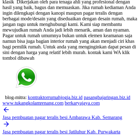
klasik
Dikerjakan oleh para tenaga ahli yang profesional dengan
hasil yang baik, bagus dan memuaskan.
Jika rumah kediaman Anda
ingin dilengkapi dengan kanopi maupun pagar teralis dengan
berbagai mode/desain yang diseduaikan dengan desain rumah, maka
jangan ragu untuk menghubungi kami. Kami siap membantu
mewujudkan rumah Anda jadi lebih menarik, aman dan nyaman.
Pagar untuk rumah umumnya bukan untuk elemen keamanan saja
namun bisa juga bagian interior rumah yang akan menjadi ciri khas
bagi pemilik rumah. Untuk anda yang menginginkan dapat pesan di
sini dengan harga yang relatif lebih murah.
kontak kami WA klik
tombol dibawah
blog-mitra:
kontraktorrumahjogja.biz.id
pasangbajaringan.biz.id
www.tukangkolamrenang.com
berkaryajaya.com
Post
navigation
Jasa pembuatan pagar teralis besi Ambarawa Kab. Semarang
Jasa pembuatan pagar teralis besi Jatiluhur Kab. Purwakarta