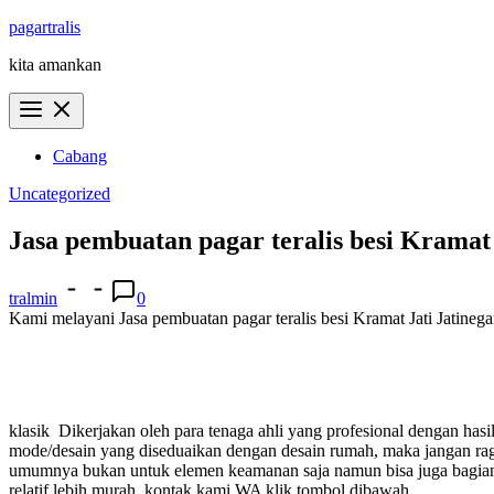
Skip
pagartralis
to
kita amankan
content
Cabang
Uncategorized
Jasa pembuatan pagar teralis besi Kramat 
tralmin
0
Kami melayani Jasa pembuatan pagar teralis besi Kramat Jati Jatinega
klasik
Dikerjakan oleh para tenaga ahli yang profesional dengan ha
mode/desain yang diseduaikan dengan desain rumah, maka jangan 
umumnya bukan untuk elemen keamanan saja namun bisa juga bagian i
relatif lebih murah.
kontak kami WA klik tombol dibawah