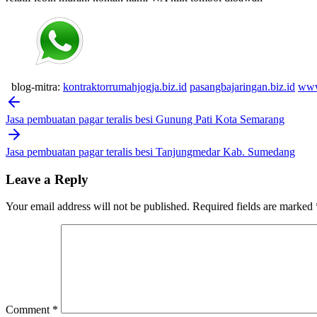
blog-mitra:
kontraktorrumahjogja.biz.id
pasangbajaringan.biz.id
www
Post
navigation
Jasa pembuatan pagar teralis besi Gunung Pati Kota Semarang
Jasa pembuatan pagar teralis besi Tanjungmedar Kab. Sumedang
Leave a Reply
Your email address will not be published.
Required fields are marked
Comment
*