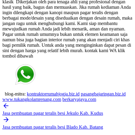
klasik
Dikerjakan oleh para tenaga ahli yang profesional dengan
hasil yang baik, bagus dan memuaskan.
Jika rumah kediaman Anda
ingin dilengkapi dengan kanopi maupun pagar teralis dengan
berbagai mode/desain yang diseduaikan dengan desain rumah, maka
jangan ragu untuk menghubungi kami. Kami siap membantu
mewujudkan rumah Anda jadi lebih menarik, aman dan nyaman.
Pagar untuk rumah umumnya bukan untuk elemen keamanan saja
namun bisa juga bagian interior rumah yang akan menjadi ciri khas
bagi pemilik rumah. Untuk anda yang menginginkan dapat pesan di
sini dengan harga yang relatif lebih murah.
kontak kami WA klik
tombol dibawah
blog-mitra:
kontraktorrumahjogja.biz.id
pasangbajaringan.biz.id
www.tukangkolamrenang.com
berkaryajaya.com
Post
navigation
Jasa pembuatan pagar teralis besi Jekulo Kab. Kudus
Jasa pembuatan pagar teralis besi Blado Kab. Batang