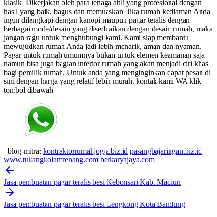
klasik
Dikerjakan oleh para tenaga ahli yang profesional dengan
hasil yang baik, bagus dan memuaskan.
Jika rumah kediaman Anda
ingin dilengkapi dengan kanopi maupun pagar teralis dengan
berbagai mode/desain yang diseduaikan dengan desain rumah, maka
jangan ragu untuk menghubungi kami. Kami siap membantu
mewujudkan rumah Anda jadi lebih menarik, aman dan nyaman.
Pagar untuk rumah umumnya bukan untuk elemen keamanan saja
namun bisa juga bagian interior rumah yang akan menjadi ciri khas
bagi pemilik rumah. Untuk anda yang menginginkan dapat pesan di
sini dengan harga yang relatif lebih murah.
kontak kami WA klik
tombol dibawah
blog-mitra:
kontraktorrumahjogja.biz.id
pasangbajaringan.biz.id
www.tukangkolamrenang.com
berkaryajaya.com
Post
navigation
Jasa pembuatan pagar teralis besi Kebonsari Kab. Madiun
Jasa pembuatan pagar teralis besi Lengkong Kota Bandung