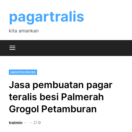
Skip
to
pagartralis
content
kita amankan
UNCATEGORIZED
Jasa pembuatan pagar
teralis besi Palmerah
Grogol Petamburan
tralmin
0