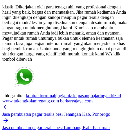
klasik
Dikerjakan oleh para tenaga ahli yang profesional dengan
hasil yang baik, bagus dan memuaskan.
Jika rumah kediaman Anda
ingin dilengkapi dengan kanopi maupun pagar teralis dengan
berbagai mode/desain yang diseduaikan dengan desain rumah, maka
jangan ragu untuk menghubungi kami. Kami siap membantu
mewujudkan rumah Anda jadi lebih menarik, aman dan nyaman.
Pagar untuk rumah umumnya bukan untuk elemen keamanan saja
namun bisa juga bagian interior rumah yang akan menjadi ciri khas
bagi pemilik rumah. Untuk anda yang menginginkan dapat pesan di
sini dengan harga yang relatif lebih murah.
kontak kami WA klik
tombol dibawah
blog-mitra:
kontraktorrumahjogja.biz.id
pasangbajaringan.biz.id
www.tukangkolamrenang.com
berkaryajaya.com
Post
navigation
Jasa pembuatan pagar teralis besi Jenangan Kab. Ponorogo
Jasa pembuatan pagar teralis besi Lumbang Kab. Pasuruan