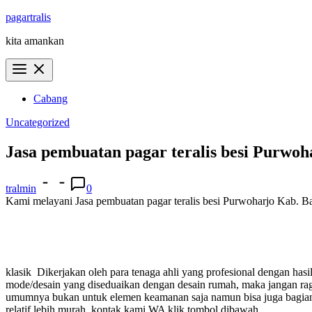
Skip
pagartralis
to
kita amankan
content
Cabang
Uncategorized
Jasa pembuatan pagar teralis besi Purwo
tralmin
0
Kami melayani Jasa pembuatan pagar teralis besi Purwoharjo Kab. Ban
klasik
Dikerjakan oleh para tenaga ahli yang profesional dengan ha
mode/desain yang diseduaikan dengan desain rumah, maka jangan 
umumnya bukan untuk elemen keamanan saja namun bisa juga bagian i
relatif lebih murah.
kontak kami WA klik tombol dibawah