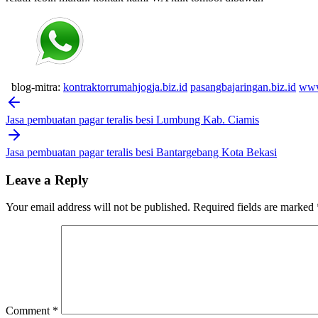
blog-mitra:
kontraktorrumahjogja.biz.id
pasangbajaringan.biz.id
www
Post
navigation
Jasa pembuatan pagar teralis besi Lumbung Kab. Ciamis
Jasa pembuatan pagar teralis besi Bantargebang Kota Bekasi
Leave a Reply
Your email address will not be published.
Required fields are marked
Comment
*