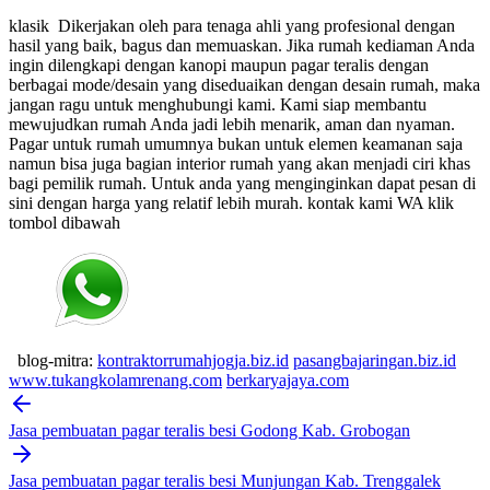
klasik
Dikerjakan oleh para tenaga ahli yang profesional dengan
hasil yang baik, bagus dan memuaskan.
Jika rumah kediaman Anda
ingin dilengkapi dengan kanopi maupun pagar teralis dengan
berbagai mode/desain yang diseduaikan dengan desain rumah, maka
jangan ragu untuk menghubungi kami. Kami siap membantu
mewujudkan rumah Anda jadi lebih menarik, aman dan nyaman.
Pagar untuk rumah umumnya bukan untuk elemen keamanan saja
namun bisa juga bagian interior rumah yang akan menjadi ciri khas
bagi pemilik rumah. Untuk anda yang menginginkan dapat pesan di
sini dengan harga yang relatif lebih murah.
kontak kami WA klik
tombol dibawah
blog-mitra:
kontraktorrumahjogja.biz.id
pasangbajaringan.biz.id
www.tukangkolamrenang.com
berkaryajaya.com
Post
navigation
Jasa pembuatan pagar teralis besi Godong Kab. Grobogan
Jasa pembuatan pagar teralis besi Munjungan Kab. Trenggalek