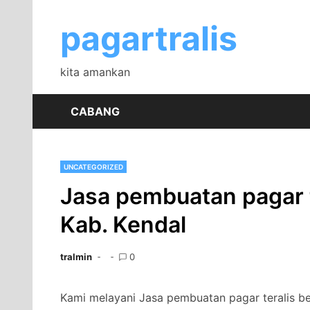
Skip
to
pagartralis
content
kita amankan
CABANG
UNCATEGORIZED
Jasa pembuatan pagar t
Kab. Kendal
tralmin
0
Kami melayani Jasa pembuatan pagar teralis b