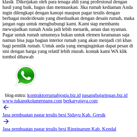
klasik
Dikerjakan oleh para tenaga ahli yang profesional dengan
hasil yang baik, bagus dan memuaskan.
Jika rumah kediaman Anda
ingin dilengkapi dengan kanopi maupun pagar teralis dengan
berbagai mode/desain yang diseduaikan dengan desain rumah, maka
jangan ragu untuk menghubungi kami. Kami siap membantu
mewujudkan rumah Anda jadi lebih menarik, aman dan nyaman.
Pagar untuk rumah umumnya bukan untuk elemen keamanan saja
namun bisa juga bagian interior rumah yang akan menjadi ciri khas
bagi pemilik rumah. Untuk anda yang menginginkan dapat pesan di
sini dengan harga yang relatif lebih murah.
kontak kami WA klik
tombol dibawah
blog-mitra:
kontraktorrumahjogja.biz.id
pasangbajaringan.biz.id
www.tukangkolamrenang.com
berkaryajaya.com
Post
navigation
Jasa pembuatan pagar teralis besi Sidayu Kab. Gresik
Jasa pembuatan pagar teralis besi Ringinarum Kab. Kendal