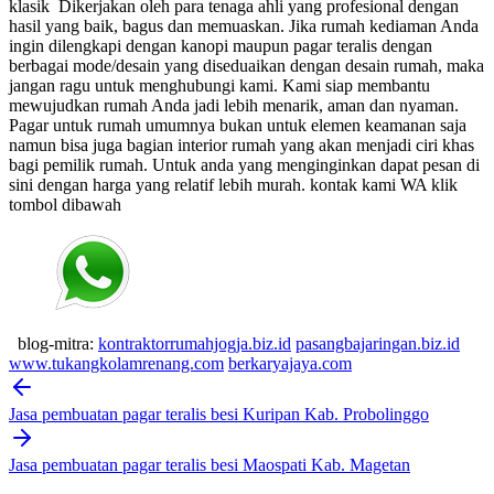
klasik
Dikerjakan oleh para tenaga ahli yang profesional dengan
hasil yang baik, bagus dan memuaskan.
Jika rumah kediaman Anda
ingin dilengkapi dengan kanopi maupun pagar teralis dengan
berbagai mode/desain yang diseduaikan dengan desain rumah, maka
jangan ragu untuk menghubungi kami. Kami siap membantu
mewujudkan rumah Anda jadi lebih menarik, aman dan nyaman.
Pagar untuk rumah umumnya bukan untuk elemen keamanan saja
namun bisa juga bagian interior rumah yang akan menjadi ciri khas
bagi pemilik rumah. Untuk anda yang menginginkan dapat pesan di
sini dengan harga yang relatif lebih murah.
kontak kami WA klik
tombol dibawah
blog-mitra:
kontraktorrumahjogja.biz.id
pasangbajaringan.biz.id
www.tukangkolamrenang.com
berkaryajaya.com
Post
navigation
Jasa pembuatan pagar teralis besi Kuripan Kab. Probolinggo
Jasa pembuatan pagar teralis besi Maospati Kab. Magetan