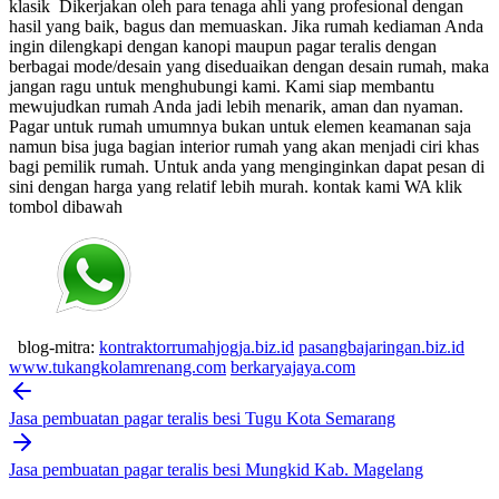
klasik
Dikerjakan oleh para tenaga ahli yang profesional dengan
hasil yang baik, bagus dan memuaskan.
Jika rumah kediaman Anda
ingin dilengkapi dengan kanopi maupun pagar teralis dengan
berbagai mode/desain yang diseduaikan dengan desain rumah, maka
jangan ragu untuk menghubungi kami. Kami siap membantu
mewujudkan rumah Anda jadi lebih menarik, aman dan nyaman.
Pagar untuk rumah umumnya bukan untuk elemen keamanan saja
namun bisa juga bagian interior rumah yang akan menjadi ciri khas
bagi pemilik rumah. Untuk anda yang menginginkan dapat pesan di
sini dengan harga yang relatif lebih murah.
kontak kami WA klik
tombol dibawah
blog-mitra:
kontraktorrumahjogja.biz.id
pasangbajaringan.biz.id
www.tukangkolamrenang.com
berkaryajaya.com
Post
navigation
Jasa pembuatan pagar teralis besi Tugu Kota Semarang
Jasa pembuatan pagar teralis besi Mungkid Kab. Magelang