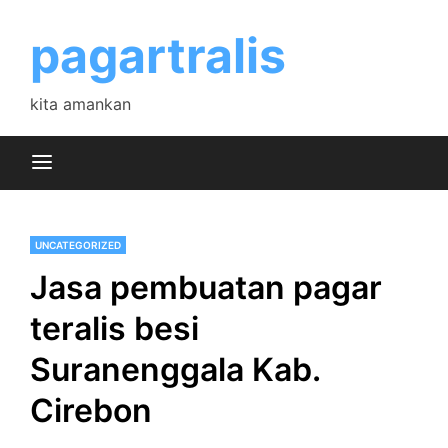
Skip
to
pagartralis
content
kita amankan
UNCATEGORIZED
Jasa pembuatan pagar
teralis besi
Suranenggala Kab.
Cirebon