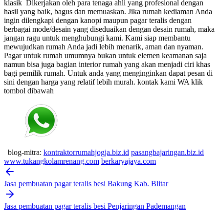
klasik
Dikerjakan oleh para tenaga ahli yang profesional dengan
hasil yang baik, bagus dan memuaskan.
Jika rumah kediaman Anda
ingin dilengkapi dengan kanopi maupun pagar teralis dengan
berbagai mode/desain yang diseduaikan dengan desain rumah, maka
jangan ragu untuk menghubungi kami. Kami siap membantu
mewujudkan rumah Anda jadi lebih menarik, aman dan nyaman.
Pagar untuk rumah umumnya bukan untuk elemen keamanan saja
namun bisa juga bagian interior rumah yang akan menjadi ciri khas
bagi pemilik rumah. Untuk anda yang menginginkan dapat pesan di
sini dengan harga yang relatif lebih murah.
kontak kami WA klik
tombol dibawah
blog-mitra:
kontraktorrumahjogja.biz.id
pasangbajaringan.biz.id
www.tukangkolamrenang.com
berkaryajaya.com
Post
navigation
Jasa pembuatan pagar teralis besi Bakung Kab. Blitar
Jasa pembuatan pagar teralis besi Penjaringan Pademangan