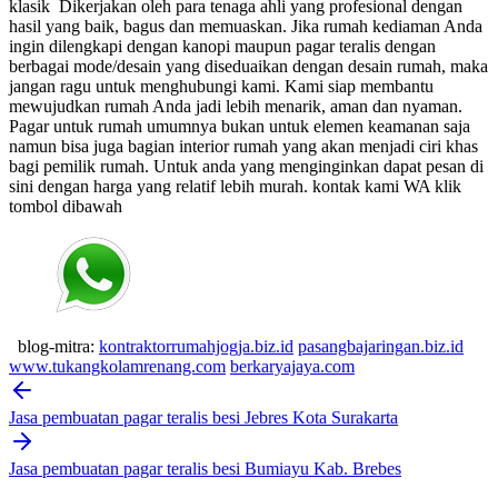
klasik
Dikerjakan oleh para tenaga ahli yang profesional dengan
hasil yang baik, bagus dan memuaskan.
Jika rumah kediaman Anda
ingin dilengkapi dengan kanopi maupun pagar teralis dengan
berbagai mode/desain yang diseduaikan dengan desain rumah, maka
jangan ragu untuk menghubungi kami. Kami siap membantu
mewujudkan rumah Anda jadi lebih menarik, aman dan nyaman.
Pagar untuk rumah umumnya bukan untuk elemen keamanan saja
namun bisa juga bagian interior rumah yang akan menjadi ciri khas
bagi pemilik rumah. Untuk anda yang menginginkan dapat pesan di
sini dengan harga yang relatif lebih murah.
kontak kami WA klik
tombol dibawah
blog-mitra:
kontraktorrumahjogja.biz.id
pasangbajaringan.biz.id
www.tukangkolamrenang.com
berkaryajaya.com
Post
navigation
Jasa pembuatan pagar teralis besi Jebres Kota Surakarta
Jasa pembuatan pagar teralis besi Bumiayu Kab. Brebes