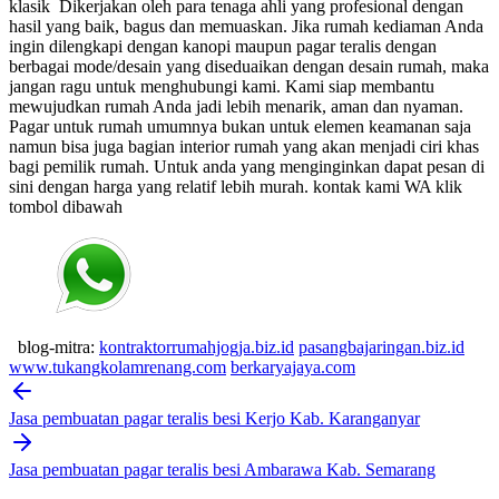
klasik
Dikerjakan oleh para tenaga ahli yang profesional dengan
hasil yang baik, bagus dan memuaskan.
Jika rumah kediaman Anda
ingin dilengkapi dengan kanopi maupun pagar teralis dengan
berbagai mode/desain yang diseduaikan dengan desain rumah, maka
jangan ragu untuk menghubungi kami. Kami siap membantu
mewujudkan rumah Anda jadi lebih menarik, aman dan nyaman.
Pagar untuk rumah umumnya bukan untuk elemen keamanan saja
namun bisa juga bagian interior rumah yang akan menjadi ciri khas
bagi pemilik rumah. Untuk anda yang menginginkan dapat pesan di
sini dengan harga yang relatif lebih murah.
kontak kami WA klik
tombol dibawah
blog-mitra:
kontraktorrumahjogja.biz.id
pasangbajaringan.biz.id
www.tukangkolamrenang.com
berkaryajaya.com
Post
navigation
Jasa pembuatan pagar teralis besi Kerjo Kab. Karanganyar
Jasa pembuatan pagar teralis besi Ambarawa Kab. Semarang