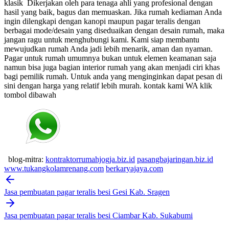
klasik
Dikerjakan oleh para tenaga ahli yang profesional dengan
hasil yang baik, bagus dan memuaskan.
Jika rumah kediaman Anda
ingin dilengkapi dengan kanopi maupun pagar teralis dengan
berbagai mode/desain yang diseduaikan dengan desain rumah, maka
jangan ragu untuk menghubungi kami. Kami siap membantu
mewujudkan rumah Anda jadi lebih menarik, aman dan nyaman.
Pagar untuk rumah umumnya bukan untuk elemen keamanan saja
namun bisa juga bagian interior rumah yang akan menjadi ciri khas
bagi pemilik rumah. Untuk anda yang menginginkan dapat pesan di
sini dengan harga yang relatif lebih murah.
kontak kami WA klik
tombol dibawah
blog-mitra:
kontraktorrumahjogja.biz.id
pasangbajaringan.biz.id
www.tukangkolamrenang.com
berkaryajaya.com
Post
navigation
Jasa pembuatan pagar teralis besi Gesi Kab. Sragen
Jasa pembuatan pagar teralis besi Ciambar Kab. Sukabumi