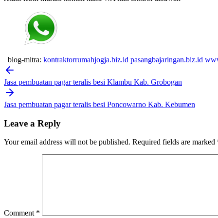
blog-mitra:
kontraktorrumahjogja.biz.id
pasangbajaringan.biz.id
www
Post
navigation
Jasa pembuatan pagar teralis besi Klambu Kab. Grobogan
Jasa pembuatan pagar teralis besi Poncowarno Kab. Kebumen
Leave a Reply
Your email address will not be published.
Required fields are marked
Comment
*