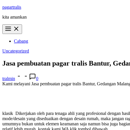
Skip
pagartralis
to
kita amankan
content
Cabang
Uncategorized
Jasa pembuatan pagar tralis Bantur, Ged
tralmin
0
Kami melayani Jasa pembuatan pagar tralis Bantur, Gedangan Malang +
klasik
Dikerjakan oleh para tenaga ahli yang profesional dengan ha
mode/desain yang diseduaikan dengan desain rumah, maka jangan 
umumnya bukan untuk elemen keamanan saja namun bisa juga bagian i
relatif lebih murah.
kontak kami WA klik tombol dibawah