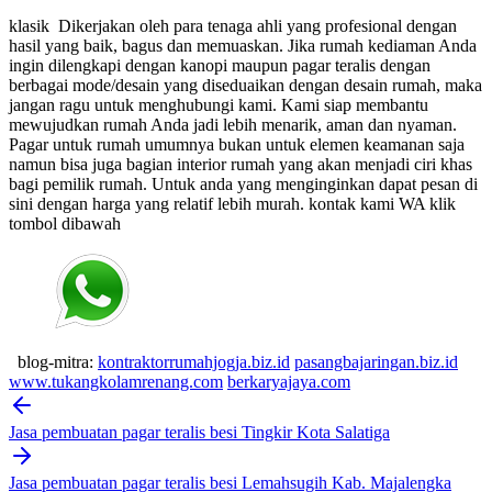
klasik
Dikerjakan oleh para tenaga ahli yang profesional dengan
hasil yang baik, bagus dan memuaskan.
Jika rumah kediaman Anda
ingin dilengkapi dengan kanopi maupun pagar teralis dengan
berbagai mode/desain yang diseduaikan dengan desain rumah, maka
jangan ragu untuk menghubungi kami. Kami siap membantu
mewujudkan rumah Anda jadi lebih menarik, aman dan nyaman.
Pagar untuk rumah umumnya bukan untuk elemen keamanan saja
namun bisa juga bagian interior rumah yang akan menjadi ciri khas
bagi pemilik rumah. Untuk anda yang menginginkan dapat pesan di
sini dengan harga yang relatif lebih murah.
kontak kami WA klik
tombol dibawah
blog-mitra:
kontraktorrumahjogja.biz.id
pasangbajaringan.biz.id
www.tukangkolamrenang.com
berkaryajaya.com
Post
navigation
Jasa pembuatan pagar teralis besi Tingkir Kota Salatiga
Jasa pembuatan pagar teralis besi Lemahsugih Kab. Majalengka