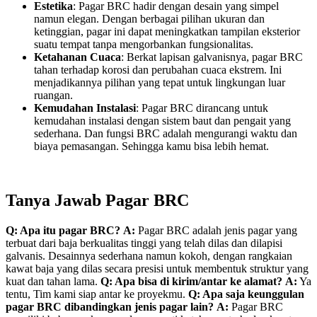
Estetika
: Pagar BRC hadir dengan desain yang simpel
namun elegan. Dengan berbagai pilihan ukuran dan
ketinggian, pagar ini dapat meningkatkan tampilan eksterior
suatu tempat tanpa mengorbankan fungsionalitas.
Ketahanan Cuaca
: Berkat lapisan galvanisnya, pagar BRC
tahan terhadap korosi dan perubahan cuaca ekstrem. Ini
menjadikannya pilihan yang tepat untuk lingkungan luar
ruangan.
Kemudahan Instalasi
: Pagar BRC dirancang untuk
kemudahan instalasi dengan sistem baut dan pengait yang
sederhana. Dan fungsi BRC adalah mengurangi waktu dan
biaya pemasangan. Sehingga kamu bisa lebih hemat.
Tanya Jawab Pagar BRC
Q: Apa itu pagar BRC?
A:
Pagar BRC adalah jenis pagar yang
terbuat dari baja berkualitas tinggi yang telah dilas dan dilapisi
galvanis. Desainnya sederhana namun kokoh, dengan rangkaian
kawat baja yang dilas secara presisi untuk membentuk struktur yang
kuat dan tahan lama.
Q: Apa bisa di kirim/antar ke alamat?
A:
Ya
tentu, Tim kami siap antar ke proyekmu.
Q: Apa saja keunggulan
pagar BRC dibandingkan jenis pagar lain?
A:
Pagar BRC