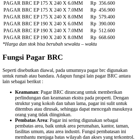
PAGAR BRC EP 175 X 240 X 6.0MM
Rp 356.600
PAGAR BRC EP 175 X 240 X 7.0MM
Rp 456.900
PAGAR BRC EP 175 X 240 X 8.0MM
Rp 579.400
PAGAR BRC EP 190 X 240 X 6.0MM
Rp 390.000
PAGAR BRC EP 190 X 240 X 7.0MM
Rp 512.600
PAGAR BRC EP 190 X 240 X 8.0MM
Rp 668.600
*Harga dan stok bisa berubah sewaktu – waktu
Fungsi Pagar BRC
Seperti disebutkan diawal, pada umumnya pagar brc digunakan
untuk rumah atau bandara. Adapun fungsi lain pagar BRC antara
lain sebagai berikut :
Keamanan
: Pagar BRC dirancang untuk memberikan
perlindungan dan keamanan ekstra pada properti. Dengan
struktur yang kokoh dan tahan lama, pagar ini sulit untuk
ditembus atau dirusak, sehingga dapat mencegah masuknya
orang yang tidak diinginkan.
Pembatas Area
: Pagar ini sering digunakan sebagai
pembatas area, baik untuk area perumahan, kantor, taman,
fasilitas umum, atau area industri. Fungsi pembatasan ini
membantu menjaga batas wilayah dan akses yang terkontrol.