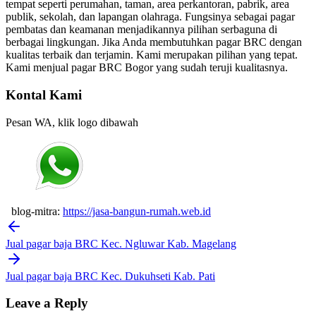
tempat seperti perumahan, taman, area perkantoran, pabrik, area
publik, sekolah, dan lapangan olahraga. Fungsinya sebagai pagar
pembatas dan keamanan menjadikannya pilihan serbaguna di
berbagai lingkungan. Jika Anda membutuhkan pagar BRC dengan
kualitas terbaik dan terjamin. Kami merupakan pilihan yang tepat.
Kami menjual pagar BRC Bogor yang sudah teruji kualitasnya.
Kontal Kami
Pesan WA, klik logo dibawah
blog-mitra:
https://jasa-bangun-rumah.web.id
Post
navigation
Jual pagar baja BRC Kec. Ngluwar Kab. Magelang
Jual pagar baja BRC Kec. Dukuhseti Kab. Pati
Leave a Reply