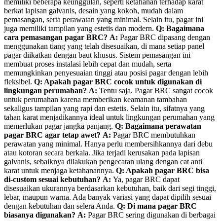
memiliki beberapa keunggulan, seperti ketahanan terhadap karat
berkat lapisan galvanis, desain yang kokoh, mudah dalam
pemasangan, serta perawatan yang minimal. Selain itu, pagar ini
juga memiliki tampilan yang estetis dan modern.
Q: Bagaimana
cara pemasangan pagar BRC?
A:
Pagar BRC dipasang dengan
menggunakan tiang yang telah disesuaikan, di mana setiap panel
pagar diikatkan dengan baut khusus. Sistem pemasangan ini
membuat proses instalasi lebih cepat dan mudah, serta
memungkinkan penyesuaian tinggi atau posisi pagar dengan lebih
fleksibel.
Q: Apakah pagar BRC cocok untuk digunakan di
lingkungan perumahan?
A:
Tentu saja. Pagar BRC sangat cocok
untuk perumahan karena memberikan keamanan tambahan
sekaligus tampilan yang rapi dan estetis. Selain itu, sifatnya yang
tahan karat menjadikannya ideal untuk lingkungan perumahan yang
memerlukan pagar jangka panjang.
Q: Bagaimana perawatan
pagar BRC agar tetap awet?
A:
Pagar BRC membutuhkan
perawatan yang minimal. Hanya perlu membersihkannya dari debu
atau kotoran secara berkala. Jika terjadi kerusakan pada lapisan
galvanis, sebaiknya dilakukan pengecatan ulang dengan cat anti
karat untuk menjaga ketahanannya.
Q: Apakah pagar BRC bisa
di-custom sesuai kebutuhan?
A:
Ya, pagar BRC dapat
disesuaikan ukurannya berdasarkan kebutuhan, baik dari segi tinggi,
lebar, maupun warna. Ada banyak variasi yang dapat dipilih sesuai
dengan kebutuhan dan selera Anda.
Q: Di mana pagar BRC
biasanya digunakan?
A:
Pagar BRC sering digunakan di berbagai