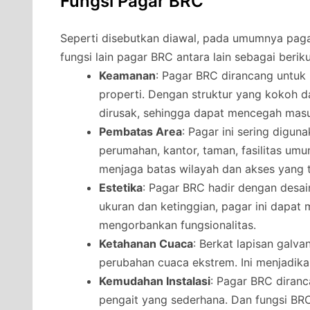
Fungsi Pagar BRC
Seperti disebutkan diawal, pada umumnya pag
fungsi lain pagar BRC antara lain sebagai beriku
Keamanan
: Pagar BRC dirancang untu
properti. Dengan struktur yang kokoh da
dirusak, sehingga dapat mencegah masu
Pembatas Area
: Pagar ini sering digu
perumahan, kantor, taman, fasilitas umu
menjaga batas wilayah dan akses yang t
Estetika
: Pagar BRC hadir dengan desai
ukuran dan ketinggian, pagar ini dapat
mengorbankan fungsionalitas.
Ketahanan Cuaca
: Berkat lapisan galv
perubahan cuaca ekstrem. Ini menjadikan
Kemudahan Instalasi
: Pagar BRC diran
pengait yang sederhana. Dan fungsi B