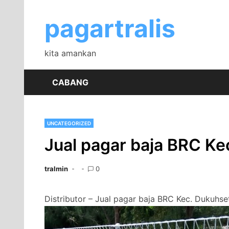
Skip
to
pagartralis
content
kita amankan
CABANG
UNCATEGORIZED
Jual pagar baja BRC Kec
tralmin
0
Distributor – Jual pagar baja BRC Kec. Dukuhseti