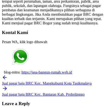
tempat seperti perumahan, taman, area perkantoran, pabrik, area
publik, sekolah, dan lapangan olahraga. Fungsinya sebagai pagar
pembatas dan keamanan menjadikannya pilihan serbaguna di
berbagai lingkungan. Jika Anda membutuhkan pagar BRC dengan
kualitas terbaik dan terjamin. Kami merupakan pilihan yang tepat.
Kami menjual pagar BRC Bogor yang sudah teruji kualitasnya.
Kontal Kami
Pesan WA, klik logo dibawah
blog-mitra:
https://jasa-bangun-rumah.web.id
Post
navigation
Jual pagar baja BRC Kec. Mangkubumi Kota Tasikmalaya
Jual pagar baja BRC Kec. Bantaran Kab. Probolinggo
Leave a Reply