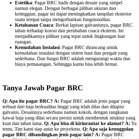
Estetika
: Pagar BRC hadir dengan desain yang simpel
namun elegan. Dengan berbagai pilihan ukuran dan
ketinggian, pagar ini dapat meningkatkan tampilan eksterior
suatu tempat tanpa mengorbankan fungsionalitas.
Ketahanan Cuaca
: Berkat lapisan galvanisnya, pagar BRC
tahan terhadap korosi dan perubahan cuaca ekstrem. Ini
menjadikannya pilihan yang tepat untuk lingkungan luar
ruangan.
Kemudahan Instalasi
: Pagar BRC dirancang untuk
kemudahan instalasi dengan sistem baut dan pengait yang
sederhana. Dan fungsi BRC adalah mengurangi waktu dan
biaya pemasangan. Sehingga kamu bisa lebih hemat.
Tanya Jawab Pagar BRC
Q: Apa itu pagar BRC?
A:
Pagar BRC adalah jenis pagar yang
terbuat dari baja berkualitas tinggi yang telah dilas dan dilapisi
galvanis. Desainnya sederhana namun kokoh, dengan rangkaian
kawat baja yang dilas secara presisi untuk membentuk struktur yang
kuat dan tahan lama.
Q: Apa bisa di kirim/antar ke alamat?
A:
Ya
tentu, Tim kami siap antar ke proyekmu.
Q: Apa saja keunggulan
pagar BRC dibandingkan jenis pagar lain?
A:
Pagar BRC