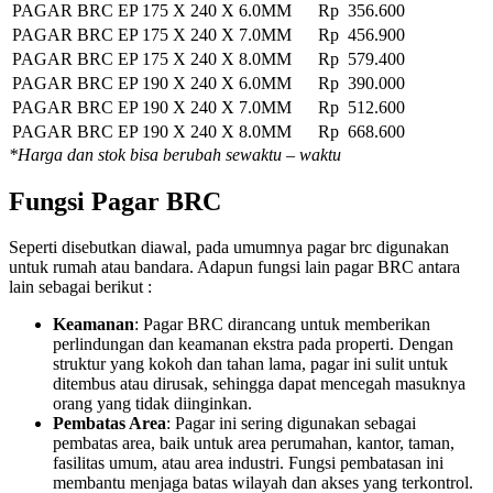
PAGAR BRC EP 175 X 240 X 6.0MM
Rp 356.600
PAGAR BRC EP 175 X 240 X 7.0MM
Rp 456.900
PAGAR BRC EP 175 X 240 X 8.0MM
Rp 579.400
PAGAR BRC EP 190 X 240 X 6.0MM
Rp 390.000
PAGAR BRC EP 190 X 240 X 7.0MM
Rp 512.600
PAGAR BRC EP 190 X 240 X 8.0MM
Rp 668.600
*Harga dan stok bisa berubah sewaktu – waktu
Fungsi Pagar BRC
Seperti disebutkan diawal, pada umumnya pagar brc digunakan
untuk rumah atau bandara. Adapun fungsi lain pagar BRC antara
lain sebagai berikut :
Keamanan
: Pagar BRC dirancang untuk memberikan
perlindungan dan keamanan ekstra pada properti. Dengan
struktur yang kokoh dan tahan lama, pagar ini sulit untuk
ditembus atau dirusak, sehingga dapat mencegah masuknya
orang yang tidak diinginkan.
Pembatas Area
: Pagar ini sering digunakan sebagai
pembatas area, baik untuk area perumahan, kantor, taman,
fasilitas umum, atau area industri. Fungsi pembatasan ini
membantu menjaga batas wilayah dan akses yang terkontrol.