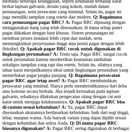
memiliki beberapa keunggulan, seperti ketahanan terhadap karat
berkat lapisan galvanis, desain yang kokoh, mudah dalam
pemasangan, serta perawatan yang minimal. Selain itu, pagar ini
juga memiliki tampilan yang estetis dan modern.
Q: Bagaimana
cara pemasangan pagar BRC?
A:
Pagar BRC dipasang dengan
menggunakan tiang yang telah disesuaikan, di mana setiap panel
pagar diikatkan dengan baut khusus. Sistem pemasangan ini
membuat proses instalasi lebih cepat dan mudah, serta
memungkinkan penyesuaian tinggi atau posisi pagar dengan lebih
fleksibel.
Q: Apakah pagar BRC cocok untuk digunakan di
lingkungan perumahan?
A:
Tentu saja. Pagar BRC sangat cocok
untuk perumahan karena memberikan keamanan tambahan
sekaligus tampilan yang rapi dan estetis. Selain itu, sifatnya yang
tahan karat menjadikannya ideal untuk lingkungan perumahan yang
memerlukan pagar jangka panjang.
Q: Bagaimana perawatan
pagar BRC agar tetap awet?
A:
Pagar BRC membutuhkan
perawatan yang minimal. Hanya perlu membersihkannya dari debu
atau kotoran secara berkala. Jika terjadi kerusakan pada lapisan
galvanis, sebaiknya dilakukan pengecatan ulang dengan cat anti
karat untuk menjaga ketahanannya.
Q: Apakah pagar BRC bisa
di-custom sesuai kebutuhan?
A:
Ya, pagar BRC dapat
disesuaikan ukurannya berdasarkan kebutuhan, baik dari segi tinggi,
lebar, maupun warna. Ada banyak variasi yang dapat dipilih sesuai
dengan kebutuhan dan selera Anda.
Q: Di mana pagar BRC
biasanya digunakan?
A:
Pagar BRC sering digunakan di berbagai