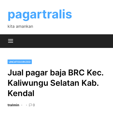
Skip
to
pagartralis
content
kita amankan
UNCATEGORIZED
Jual pagar baja BRC Kec.
Kaliwungu Selatan Kab.
Kendal
tralmin
0