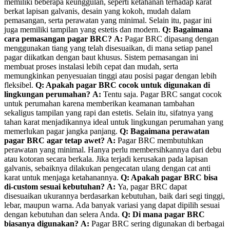
memiliki beberapa keunggulan, seperti ketahanan terhadap karat
berkat lapisan galvanis, desain yang kokoh, mudah dalam
pemasangan, serta perawatan yang minimal. Selain itu, pagar ini
juga memiliki tampilan yang estetis dan modern.
Q: Bagaimana
cara pemasangan pagar BRC?
A:
Pagar BRC dipasang dengan
menggunakan tiang yang telah disesuaikan, di mana setiap panel
pagar diikatkan dengan baut khusus. Sistem pemasangan ini
membuat proses instalasi lebih cepat dan mudah, serta
memungkinkan penyesuaian tinggi atau posisi pagar dengan lebih
fleksibel.
Q: Apakah pagar BRC cocok untuk digunakan di
lingkungan perumahan?
A:
Tentu saja. Pagar BRC sangat cocok
untuk perumahan karena memberikan keamanan tambahan
sekaligus tampilan yang rapi dan estetis. Selain itu, sifatnya yang
tahan karat menjadikannya ideal untuk lingkungan perumahan yang
memerlukan pagar jangka panjang.
Q: Bagaimana perawatan
pagar BRC agar tetap awet?
A:
Pagar BRC membutuhkan
perawatan yang minimal. Hanya perlu membersihkannya dari debu
atau kotoran secara berkala. Jika terjadi kerusakan pada lapisan
galvanis, sebaiknya dilakukan pengecatan ulang dengan cat anti
karat untuk menjaga ketahanannya.
Q: Apakah pagar BRC bisa
di-custom sesuai kebutuhan?
A:
Ya, pagar BRC dapat
disesuaikan ukurannya berdasarkan kebutuhan, baik dari segi tinggi,
lebar, maupun warna. Ada banyak variasi yang dapat dipilih sesuai
dengan kebutuhan dan selera Anda.
Q: Di mana pagar BRC
biasanya digunakan?
A:
Pagar BRC sering digunakan di berbagai