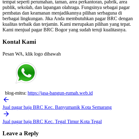
tempat seperti perumahan, taman, area perkantoran, pabrik, area
publik, sekolah, dan lapangan olahraga. Fungsinya sebagai pagar
pembatas dan keamanan menjadikannya pilihan serbaguna di
berbagai lingkungan. Jika Anda membutuhkan pagar BRC dengan
kualitas terbaik dan terjamin. Kami merupakan pilihan yang tepat.
Kami menjual pagar BRC Bogor yang sudah teruji kualitasnya.
Kontal Kami
Pesan WA, klik logo dibawah
blog-mitra:
https://jasa-bangun-rumah.web.id
Post
navigation
Jual pagar baja BRC Kec. Banyumanik Kota Semarang
Jual pagar baja BRC Kec. Tegal Timur Kota Tegal
Leave a Reply