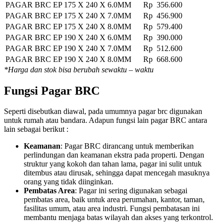
PAGAR BRC EP 175 X 240 X 6.0MM
Rp 356.600
PAGAR BRC EP 175 X 240 X 7.0MM
Rp 456.900
PAGAR BRC EP 175 X 240 X 8.0MM
Rp 579.400
PAGAR BRC EP 190 X 240 X 6.0MM
Rp 390.000
PAGAR BRC EP 190 X 240 X 7.0MM
Rp 512.600
PAGAR BRC EP 190 X 240 X 8.0MM
Rp 668.600
*Harga dan stok bisa berubah sewaktu – waktu
Fungsi Pagar BRC
Seperti disebutkan diawal, pada umumnya pagar brc digunakan
untuk rumah atau bandara. Adapun fungsi lain pagar BRC antara
lain sebagai berikut :
Keamanan
: Pagar BRC dirancang untuk memberikan
perlindungan dan keamanan ekstra pada properti. Dengan
struktur yang kokoh dan tahan lama, pagar ini sulit untuk
ditembus atau dirusak, sehingga dapat mencegah masuknya
orang yang tidak diinginkan.
Pembatas Area
: Pagar ini sering digunakan sebagai
pembatas area, baik untuk area perumahan, kantor, taman,
fasilitas umum, atau area industri. Fungsi pembatasan ini
membantu menjaga batas wilayah dan akses yang terkontrol.