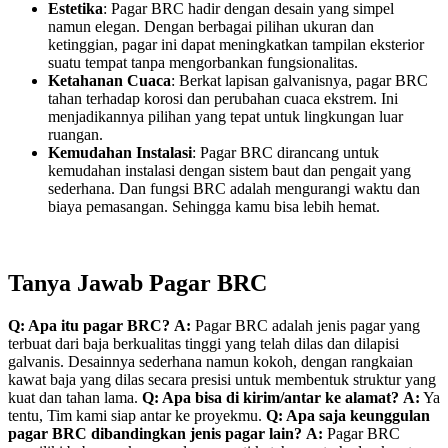
Estetika
: Pagar BRC hadir dengan desain yang simpel
namun elegan. Dengan berbagai pilihan ukuran dan
ketinggian, pagar ini dapat meningkatkan tampilan eksterior
suatu tempat tanpa mengorbankan fungsionalitas.
Ketahanan Cuaca
: Berkat lapisan galvanisnya, pagar BRC
tahan terhadap korosi dan perubahan cuaca ekstrem. Ini
menjadikannya pilihan yang tepat untuk lingkungan luar
ruangan.
Kemudahan Instalasi
: Pagar BRC dirancang untuk
kemudahan instalasi dengan sistem baut dan pengait yang
sederhana. Dan fungsi BRC adalah mengurangi waktu dan
biaya pemasangan. Sehingga kamu bisa lebih hemat.
Tanya Jawab Pagar BRC
Q: Apa itu pagar BRC?
A:
Pagar BRC adalah jenis pagar yang
terbuat dari baja berkualitas tinggi yang telah dilas dan dilapisi
galvanis. Desainnya sederhana namun kokoh, dengan rangkaian
kawat baja yang dilas secara presisi untuk membentuk struktur yang
kuat dan tahan lama.
Q: Apa bisa di kirim/antar ke alamat?
A:
Ya
tentu, Tim kami siap antar ke proyekmu.
Q: Apa saja keunggulan
pagar BRC dibandingkan jenis pagar lain?
A:
Pagar BRC