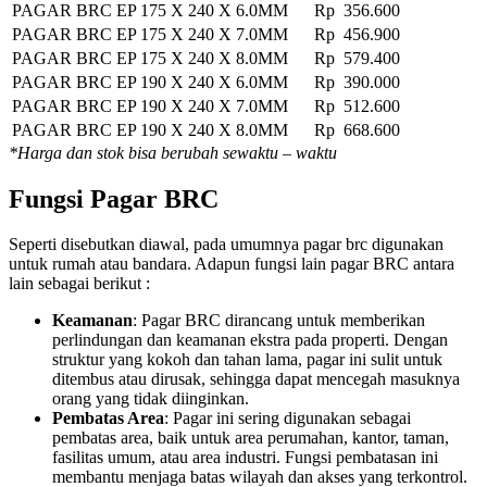
PAGAR BRC EP 175 X 240 X 6.0MM
Rp 356.600
PAGAR BRC EP 175 X 240 X 7.0MM
Rp 456.900
PAGAR BRC EP 175 X 240 X 8.0MM
Rp 579.400
PAGAR BRC EP 190 X 240 X 6.0MM
Rp 390.000
PAGAR BRC EP 190 X 240 X 7.0MM
Rp 512.600
PAGAR BRC EP 190 X 240 X 8.0MM
Rp 668.600
*Harga dan stok bisa berubah sewaktu – waktu
Fungsi Pagar BRC
Seperti disebutkan diawal, pada umumnya pagar brc digunakan
untuk rumah atau bandara. Adapun fungsi lain pagar BRC antara
lain sebagai berikut :
Keamanan
: Pagar BRC dirancang untuk memberikan
perlindungan dan keamanan ekstra pada properti. Dengan
struktur yang kokoh dan tahan lama, pagar ini sulit untuk
ditembus atau dirusak, sehingga dapat mencegah masuknya
orang yang tidak diinginkan.
Pembatas Area
: Pagar ini sering digunakan sebagai
pembatas area, baik untuk area perumahan, kantor, taman,
fasilitas umum, atau area industri. Fungsi pembatasan ini
membantu menjaga batas wilayah dan akses yang terkontrol.