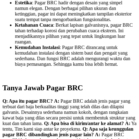
Estetika
: Pagar BRC hadir dengan desain yang simpel
namun elegan. Dengan berbagai pilihan ukuran dan
ketinggian, pagar ini dapat meningkatkan tampilan eksterior
suatu tempat tanpa mengorbankan fungsionalitas.
Ketahanan Cuaca
: Berkat lapisan galvanisnya, pagar BRC
tahan terhadap korosi dan perubahan cuaca ekstrem. Ini
menjadikannya pilihan yang tepat untuk lingkungan luar
ruangan.
Kemudahan Instalasi
: Pagar BRC dirancang untuk
kemudahan instalasi dengan sistem baut dan pengait yang
sederhana. Dan fungsi BRC adalah mengurangi waktu dan
biaya pemasangan. Sehingga kamu bisa lebih hemat.
Tanya Jawab Pagar BRC
Q: Apa itu pagar BRC?
A:
Pagar BRC adalah jenis pagar yang
terbuat dari baja berkualitas tinggi yang telah dilas dan dilapisi
galvanis. Desainnya sederhana namun kokoh, dengan rangkaian
kawat baja yang dilas secara presisi untuk membentuk struktur yang
kuat dan tahan lama.
Q: Apa bisa di kirim/antar ke alamat?
A:
Ya
tentu, Tim kami siap antar ke proyekmu.
Q: Apa saja keunggulan
pagar BRC dibandingkan jenis pagar lain?
A:
Pagar BRC