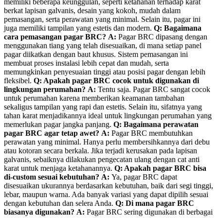
memiliki beberapa keunggulan, seperti ketahanan terhadap karat
berkat lapisan galvanis, desain yang kokoh, mudah dalam
pemasangan, serta perawatan yang minimal. Selain itu, pagar ini
juga memiliki tampilan yang estetis dan modern.
Q: Bagaimana
cara pemasangan pagar BRC?
A:
Pagar BRC dipasang dengan
menggunakan tiang yang telah disesuaikan, di mana setiap panel
pagar diikatkan dengan baut khusus. Sistem pemasangan ini
membuat proses instalasi lebih cepat dan mudah, serta
memungkinkan penyesuaian tinggi atau posisi pagar dengan lebih
fleksibel.
Q: Apakah pagar BRC cocok untuk digunakan di
lingkungan perumahan?
A:
Tentu saja. Pagar BRC sangat cocok
untuk perumahan karena memberikan keamanan tambahan
sekaligus tampilan yang rapi dan estetis. Selain itu, sifatnya yang
tahan karat menjadikannya ideal untuk lingkungan perumahan yang
memerlukan pagar jangka panjang.
Q: Bagaimana perawatan
pagar BRC agar tetap awet?
A:
Pagar BRC membutuhkan
perawatan yang minimal. Hanya perlu membersihkannya dari debu
atau kotoran secara berkala. Jika terjadi kerusakan pada lapisan
galvanis, sebaiknya dilakukan pengecatan ulang dengan cat anti
karat untuk menjaga ketahanannya.
Q: Apakah pagar BRC bisa
di-custom sesuai kebutuhan?
A:
Ya, pagar BRC dapat
disesuaikan ukurannya berdasarkan kebutuhan, baik dari segi tinggi,
lebar, maupun warna. Ada banyak variasi yang dapat dipilih sesuai
dengan kebutuhan dan selera Anda.
Q: Di mana pagar BRC
biasanya digunakan?
A:
Pagar BRC sering digunakan di berbagai