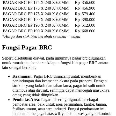
PAGAR BRC EP 175 X 240 X 6.0MM
Rp 356.600
PAGAR BRC EP 175 X 240 X 7.0MM
Rp 456.900
PAGAR BRC EP 175 X 240 X 8.0MM
Rp 579.400
PAGAR BRC EP 190 X 240 X 6.0MM
Rp 390.000
PAGAR BRC EP 190 X 240 X 7.0MM
Rp 512.600
PAGAR BRC EP 190 X 240 X 8.0MM
Rp 668.600
*Harga dan stok bisa berubah sewaktu – waktu
Fungsi Pagar BRC
Seperti disebutkan diawal, pada umumnya pagar brc digunakan
untuk rumah atau bandara. Adapun fungsi lain pagar BRC antara
lain sebagai berikut :
Keamanan
: Pagar BRC dirancang untuk memberikan
perlindungan dan keamanan ekstra pada properti. Dengan
struktur yang kokoh dan tahan lama, pagar ini sulit untuk
ditembus atau dirusak, sehingga dapat mencegah masuknya
orang yang tidak diinginkan.
Pembatas Area
: Pagar ini sering digunakan sebagai
pembatas area, baik untuk area perumahan, kantor, taman,
fasilitas umum, atau area industri. Fungsi pembatasan ini
membantu menjaga batas wilayah dan akses yang terkontrol.