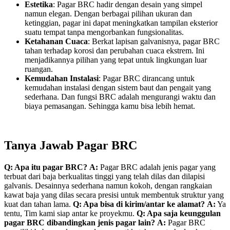
Estetika
: Pagar BRC hadir dengan desain yang simpel
namun elegan. Dengan berbagai pilihan ukuran dan
ketinggian, pagar ini dapat meningkatkan tampilan eksterior
suatu tempat tanpa mengorbankan fungsionalitas.
Ketahanan Cuaca
: Berkat lapisan galvanisnya, pagar BRC
tahan terhadap korosi dan perubahan cuaca ekstrem. Ini
menjadikannya pilihan yang tepat untuk lingkungan luar
ruangan.
Kemudahan Instalasi
: Pagar BRC dirancang untuk
kemudahan instalasi dengan sistem baut dan pengait yang
sederhana. Dan fungsi BRC adalah mengurangi waktu dan
biaya pemasangan. Sehingga kamu bisa lebih hemat.
Tanya Jawab Pagar BRC
Q: Apa itu pagar BRC?
A:
Pagar BRC adalah jenis pagar yang
terbuat dari baja berkualitas tinggi yang telah dilas dan dilapisi
galvanis. Desainnya sederhana namun kokoh, dengan rangkaian
kawat baja yang dilas secara presisi untuk membentuk struktur yang
kuat dan tahan lama.
Q: Apa bisa di kirim/antar ke alamat?
A:
Ya
tentu, Tim kami siap antar ke proyekmu.
Q: Apa saja keunggulan
pagar BRC dibandingkan jenis pagar lain?
A:
Pagar BRC