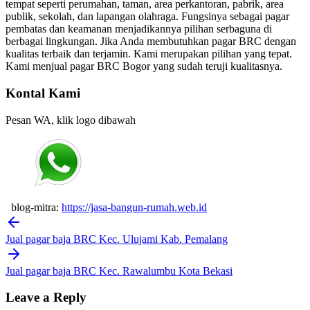
tempat seperti perumahan, taman, area perkantoran, pabrik, area
publik, sekolah, dan lapangan olahraga. Fungsinya sebagai pagar
pembatas dan keamanan menjadikannya pilihan serbaguna di
berbagai lingkungan. Jika Anda membutuhkan pagar BRC dengan
kualitas terbaik dan terjamin. Kami merupakan pilihan yang tepat.
Kami menjual pagar BRC Bogor yang sudah teruji kualitasnya.
Kontal Kami
Pesan WA, klik logo dibawah
blog-mitra:
https://jasa-bangun-rumah.web.id
Post
navigation
Jual pagar baja BRC Kec. Ulujami Kab. Pemalang
Jual pagar baja BRC Kec. Rawalumbu Kota Bekasi
Leave a Reply