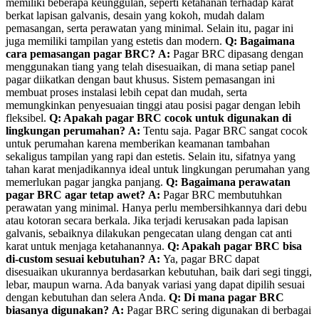
memiliki beberapa keunggulan, seperti ketahanan terhadap karat
berkat lapisan galvanis, desain yang kokoh, mudah dalam
pemasangan, serta perawatan yang minimal. Selain itu, pagar ini
juga memiliki tampilan yang estetis dan modern.
Q: Bagaimana
cara pemasangan pagar BRC?
A:
Pagar BRC dipasang dengan
menggunakan tiang yang telah disesuaikan, di mana setiap panel
pagar diikatkan dengan baut khusus. Sistem pemasangan ini
membuat proses instalasi lebih cepat dan mudah, serta
memungkinkan penyesuaian tinggi atau posisi pagar dengan lebih
fleksibel.
Q: Apakah pagar BRC cocok untuk digunakan di
lingkungan perumahan?
A:
Tentu saja. Pagar BRC sangat cocok
untuk perumahan karena memberikan keamanan tambahan
sekaligus tampilan yang rapi dan estetis. Selain itu, sifatnya yang
tahan karat menjadikannya ideal untuk lingkungan perumahan yang
memerlukan pagar jangka panjang.
Q: Bagaimana perawatan
pagar BRC agar tetap awet?
A:
Pagar BRC membutuhkan
perawatan yang minimal. Hanya perlu membersihkannya dari debu
atau kotoran secara berkala. Jika terjadi kerusakan pada lapisan
galvanis, sebaiknya dilakukan pengecatan ulang dengan cat anti
karat untuk menjaga ketahanannya.
Q: Apakah pagar BRC bisa
di-custom sesuai kebutuhan?
A:
Ya, pagar BRC dapat
disesuaikan ukurannya berdasarkan kebutuhan, baik dari segi tinggi,
lebar, maupun warna. Ada banyak variasi yang dapat dipilih sesuai
dengan kebutuhan dan selera Anda.
Q: Di mana pagar BRC
biasanya digunakan?
A:
Pagar BRC sering digunakan di berbagai