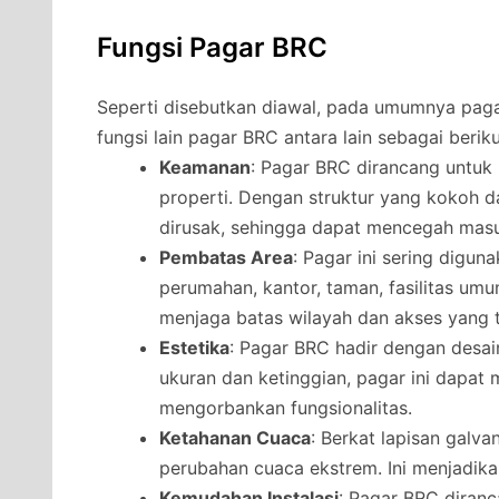
Fungsi Pagar BRC
Seperti disebutkan diawal, pada umumnya pag
fungsi lain pagar BRC antara lain sebagai beriku
Keamanan
: Pagar BRC dirancang untu
properti. Dengan struktur yang kokoh da
dirusak, sehingga dapat mencegah masu
Pembatas Area
: Pagar ini sering digu
perumahan, kantor, taman, fasilitas umu
menjaga batas wilayah dan akses yang t
Estetika
: Pagar BRC hadir dengan desai
ukuran dan ketinggian, pagar ini dapat
mengorbankan fungsionalitas.
Ketahanan Cuaca
: Berkat lapisan galv
perubahan cuaca ekstrem. Ini menjadikan
Kemudahan Instalasi
: Pagar BRC diran