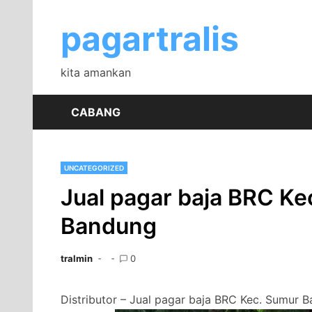
Skip
to
pagartralis
content
kita amankan
CABANG
UNCATEGORIZED
Jual pagar baja BRC K
Bandung
tralmin
0
Distributor – Jual pagar baja BRC Kec. Sumur 