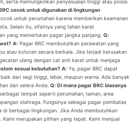
h, serta memungkinkan penyesuaian tinggi atau posisi
BRC cocok untuk digunakan di lingkungan
 cocok untuk perumahan karena memberikan keamanan
is. Selain itu, sifatnya yang tahan karat
han yang memerlukan pagar jangka panjang.
Q:
awet?
A:
Pagar BRC membutuhkan perawatan yang
u atau kotoran secara berkala. Jika terjadi kerusakan
ngecatan ulang dengan cat anti karat untuk menjaga
ustom sesuai kebutuhan?
A:
Ya, pagar BRC dapat
baik dari segi tinggi, lebar, maupun warna. Ada banyak
uhan dan selera Anda.
Q: Di mana pagar BRC biasanya
berbagai tempat seperti perumahan, taman, area
 lapangan olahraga. Fungsinya sebagai pagar pembatas
a di berbagai lingkungan. Jika Anda membutuhkan
n. Kami merupakan pilihan yang tepat. Kami menjual