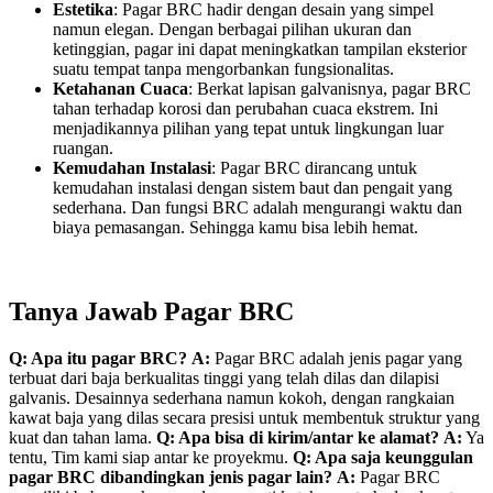
Estetika
: Pagar BRC hadir dengan desain yang simpel
namun elegan. Dengan berbagai pilihan ukuran dan
ketinggian, pagar ini dapat meningkatkan tampilan eksterior
suatu tempat tanpa mengorbankan fungsionalitas.
Ketahanan Cuaca
: Berkat lapisan galvanisnya, pagar BRC
tahan terhadap korosi dan perubahan cuaca ekstrem. Ini
menjadikannya pilihan yang tepat untuk lingkungan luar
ruangan.
Kemudahan Instalasi
: Pagar BRC dirancang untuk
kemudahan instalasi dengan sistem baut dan pengait yang
sederhana. Dan fungsi BRC adalah mengurangi waktu dan
biaya pemasangan. Sehingga kamu bisa lebih hemat.
Tanya Jawab Pagar BRC
Q: Apa itu pagar BRC?
A:
Pagar BRC adalah jenis pagar yang
terbuat dari baja berkualitas tinggi yang telah dilas dan dilapisi
galvanis. Desainnya sederhana namun kokoh, dengan rangkaian
kawat baja yang dilas secara presisi untuk membentuk struktur yang
kuat dan tahan lama.
Q: Apa bisa di kirim/antar ke alamat?
A:
Ya
tentu, Tim kami siap antar ke proyekmu.
Q: Apa saja keunggulan
pagar BRC dibandingkan jenis pagar lain?
A:
Pagar BRC