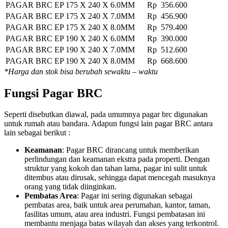
PAGAR BRC EP 175 X 240 X 6.0MM
Rp 356.600
PAGAR BRC EP 175 X 240 X 7.0MM
Rp 456.900
PAGAR BRC EP 175 X 240 X 8.0MM
Rp 579.400
PAGAR BRC EP 190 X 240 X 6.0MM
Rp 390.000
PAGAR BRC EP 190 X 240 X 7.0MM
Rp 512.600
PAGAR BRC EP 190 X 240 X 8.0MM
Rp 668.600
*Harga dan stok bisa berubah sewaktu – waktu
Fungsi Pagar BRC
Seperti disebutkan diawal, pada umumnya pagar brc digunakan
untuk rumah atau bandara. Adapun fungsi lain pagar BRC antara
lain sebagai berikut :
Keamanan
: Pagar BRC dirancang untuk memberikan
perlindungan dan keamanan ekstra pada properti. Dengan
struktur yang kokoh dan tahan lama, pagar ini sulit untuk
ditembus atau dirusak, sehingga dapat mencegah masuknya
orang yang tidak diinginkan.
Pembatas Area
: Pagar ini sering digunakan sebagai
pembatas area, baik untuk area perumahan, kantor, taman,
fasilitas umum, atau area industri. Fungsi pembatasan ini
membantu menjaga batas wilayah dan akses yang terkontrol.