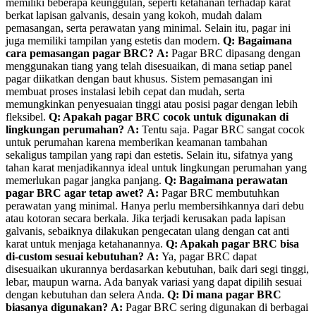
memiliki beberapa keunggulan, seperti ketahanan terhadap karat
berkat lapisan galvanis, desain yang kokoh, mudah dalam
pemasangan, serta perawatan yang minimal. Selain itu, pagar ini
juga memiliki tampilan yang estetis dan modern.
Q: Bagaimana
cara pemasangan pagar BRC?
A:
Pagar BRC dipasang dengan
menggunakan tiang yang telah disesuaikan, di mana setiap panel
pagar diikatkan dengan baut khusus. Sistem pemasangan ini
membuat proses instalasi lebih cepat dan mudah, serta
memungkinkan penyesuaian tinggi atau posisi pagar dengan lebih
fleksibel.
Q: Apakah pagar BRC cocok untuk digunakan di
lingkungan perumahan?
A:
Tentu saja. Pagar BRC sangat cocok
untuk perumahan karena memberikan keamanan tambahan
sekaligus tampilan yang rapi dan estetis. Selain itu, sifatnya yang
tahan karat menjadikannya ideal untuk lingkungan perumahan yang
memerlukan pagar jangka panjang.
Q: Bagaimana perawatan
pagar BRC agar tetap awet?
A:
Pagar BRC membutuhkan
perawatan yang minimal. Hanya perlu membersihkannya dari debu
atau kotoran secara berkala. Jika terjadi kerusakan pada lapisan
galvanis, sebaiknya dilakukan pengecatan ulang dengan cat anti
karat untuk menjaga ketahanannya.
Q: Apakah pagar BRC bisa
di-custom sesuai kebutuhan?
A:
Ya, pagar BRC dapat
disesuaikan ukurannya berdasarkan kebutuhan, baik dari segi tinggi,
lebar, maupun warna. Ada banyak variasi yang dapat dipilih sesuai
dengan kebutuhan dan selera Anda.
Q: Di mana pagar BRC
biasanya digunakan?
A:
Pagar BRC sering digunakan di berbagai