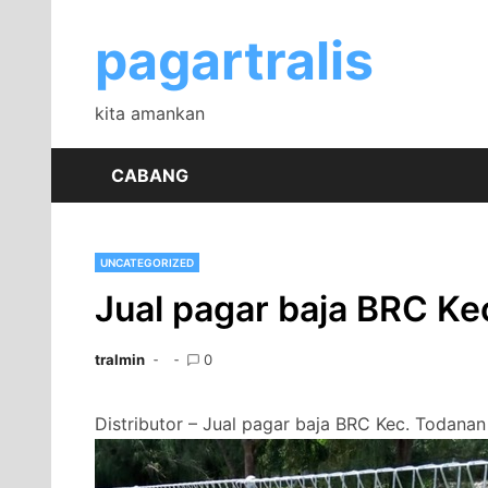
Skip
to
pagartralis
content
kita amankan
CABANG
UNCATEGORIZED
Jual pagar baja BRC Ke
tralmin
0
Distributor – Jual pagar baja BRC Kec. Todanan 