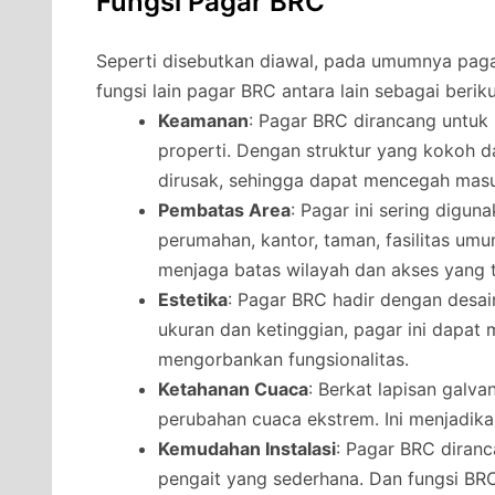
Fungsi Pagar BRC
Seperti disebutkan diawal, pada umumnya pag
fungsi lain pagar BRC antara lain sebagai beriku
Keamanan
: Pagar BRC dirancang untu
properti. Dengan struktur yang kokoh da
dirusak, sehingga dapat mencegah masu
Pembatas Area
: Pagar ini sering digu
perumahan, kantor, taman, fasilitas umu
menjaga batas wilayah dan akses yang t
Estetika
: Pagar BRC hadir dengan desai
ukuran dan ketinggian, pagar ini dapat
mengorbankan fungsionalitas.
Ketahanan Cuaca
: Berkat lapisan galv
perubahan cuaca ekstrem. Ini menjadikan
Kemudahan Instalasi
: Pagar BRC diran
pengait yang sederhana. Dan fungsi B