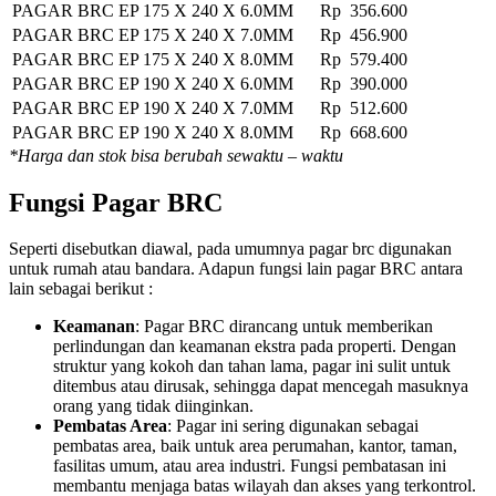
PAGAR BRC EP 175 X 240 X 6.0MM
Rp 356.600
PAGAR BRC EP 175 X 240 X 7.0MM
Rp 456.900
PAGAR BRC EP 175 X 240 X 8.0MM
Rp 579.400
PAGAR BRC EP 190 X 240 X 6.0MM
Rp 390.000
PAGAR BRC EP 190 X 240 X 7.0MM
Rp 512.600
PAGAR BRC EP 190 X 240 X 8.0MM
Rp 668.600
*Harga dan stok bisa berubah sewaktu – waktu
Fungsi Pagar BRC
Seperti disebutkan diawal, pada umumnya pagar brc digunakan
untuk rumah atau bandara. Adapun fungsi lain pagar BRC antara
lain sebagai berikut :
Keamanan
: Pagar BRC dirancang untuk memberikan
perlindungan dan keamanan ekstra pada properti. Dengan
struktur yang kokoh dan tahan lama, pagar ini sulit untuk
ditembus atau dirusak, sehingga dapat mencegah masuknya
orang yang tidak diinginkan.
Pembatas Area
: Pagar ini sering digunakan sebagai
pembatas area, baik untuk area perumahan, kantor, taman,
fasilitas umum, atau area industri. Fungsi pembatasan ini
membantu menjaga batas wilayah dan akses yang terkontrol.