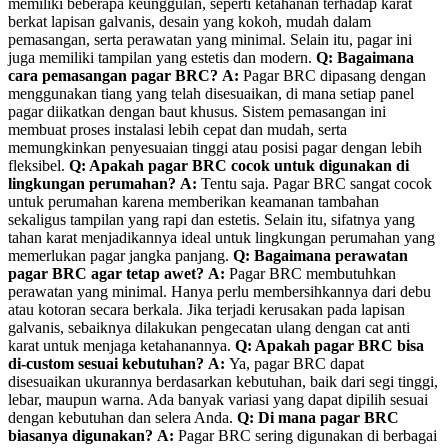
memiliki beberapa keunggulan, seperti ketahanan terhadap karat
berkat lapisan galvanis, desain yang kokoh, mudah dalam
pemasangan, serta perawatan yang minimal. Selain itu, pagar ini
juga memiliki tampilan yang estetis dan modern.
Q: Bagaimana
cara pemasangan pagar BRC?
A:
Pagar BRC dipasang dengan
menggunakan tiang yang telah disesuaikan, di mana setiap panel
pagar diikatkan dengan baut khusus. Sistem pemasangan ini
membuat proses instalasi lebih cepat dan mudah, serta
memungkinkan penyesuaian tinggi atau posisi pagar dengan lebih
fleksibel.
Q: Apakah pagar BRC cocok untuk digunakan di
lingkungan perumahan?
A:
Tentu saja. Pagar BRC sangat cocok
untuk perumahan karena memberikan keamanan tambahan
sekaligus tampilan yang rapi dan estetis. Selain itu, sifatnya yang
tahan karat menjadikannya ideal untuk lingkungan perumahan yang
memerlukan pagar jangka panjang.
Q: Bagaimana perawatan
pagar BRC agar tetap awet?
A:
Pagar BRC membutuhkan
perawatan yang minimal. Hanya perlu membersihkannya dari debu
atau kotoran secara berkala. Jika terjadi kerusakan pada lapisan
galvanis, sebaiknya dilakukan pengecatan ulang dengan cat anti
karat untuk menjaga ketahanannya.
Q: Apakah pagar BRC bisa
di-custom sesuai kebutuhan?
A:
Ya, pagar BRC dapat
disesuaikan ukurannya berdasarkan kebutuhan, baik dari segi tinggi,
lebar, maupun warna. Ada banyak variasi yang dapat dipilih sesuai
dengan kebutuhan dan selera Anda.
Q: Di mana pagar BRC
biasanya digunakan?
A:
Pagar BRC sering digunakan di berbagai