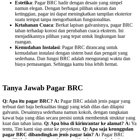
Estetika
: Pagar BRC hadir dengan desain yang simpel
namun elegan. Dengan berbagai pilihan ukuran dan
ketinggian, pagar ini dapat meningkatkan tampilan eksterior
suatu tempat tanpa mengorbankan fungsionalitas.
Ketahanan Cuaca
: Berkat lapisan galvanisnya, pagar BRC
tahan terhadap korosi dan perubahan cuaca ekstrem. Ini
menjadikannya pilihan yang tepat untuk lingkungan luar
ruangan.
Kemudahan Instalasi
: Pagar BRC dirancang untuk
kemudahan instalasi dengan sistem baut dan pengait yang
sederhana. Dan fungsi BRC adalah mengurangi waktu dan
biaya pemasangan. Sehingga kamu bisa lebih hemat.
Tanya Jawab Pagar BRC
Q: Apa itu pagar BRC?
A:
Pagar BRC adalah jenis pagar yang
terbuat dari baja berkualitas tinggi yang telah dilas dan dilapisi
galvanis. Desainnya sederhana namun kokoh, dengan rangkaian
kawat baja yang dilas secara presisi untuk membentuk struktur yang
kuat dan tahan lama.
Q: Apa bisa di kirim/antar ke alamat?
A:
Ya
tentu, Tim kami siap antar ke proyekmu.
Q: Apa saja keunggulan
pagar BRC dibandingkan jenis pagar lain?
A:
Pagar BRC