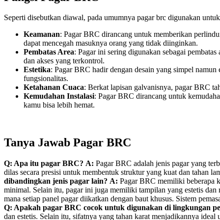
Seperti disebutkan diawal, pada umumnya pagar brc digunakan untuk 
Keamanan
: Pagar BRC dirancang untuk memberikan perlindung
dapat mencegah masuknya orang yang tidak diinginkan.
Pembatas Area
: Pagar ini sering digunakan sebagai pembatas 
dan akses yang terkontrol.
Estetika
: Pagar BRC hadir dengan desain yang simpel namun el
fungsionalitas.
Ketahanan Cuaca
: Berkat lapisan galvanisnya, pagar BRC ta
Kemudahan Instalasi
: Pagar BRC dirancang untuk kemudahan
kamu bisa lebih hemat.
Tanya Jawab Pagar BRC
Q: Apa itu pagar BRC?
A:
Pagar BRC adalah jenis pagar yang terbu
dilas secara presisi untuk membentuk struktur yang kuat dan tahan la
dibandingkan jenis pagar lain?
A:
Pagar BRC memiliki beberapa keu
minimal. Selain itu, pagar ini juga memiliki tampilan yang estetis da
mana setiap panel pagar diikatkan dengan baut khusus. Sistem pemasa
Q: Apakah pagar BRC cocok untuk digunakan di lingkungan 
dan estetis. Selain itu, sifatnya yang tahan karat menjadikannya id