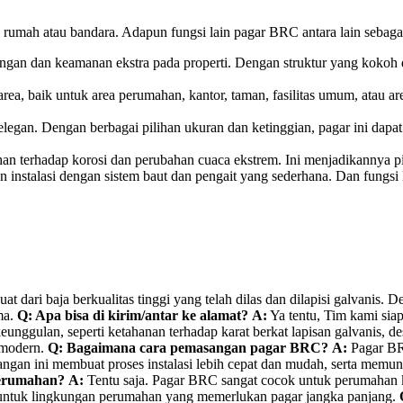
rumah atau bandara. Adapun fungsi lain pagar BRC antara lain sebagai
an dan keamanan ekstra pada properti. Dengan struktur yang kokoh dan
area, baik untuk area perumahan, kantor, taman, fasilitas umum, atau 
egan. Dengan berbagai pilihan ukuran dan ketinggian, pagar ini dapa
han terhadap korosi dan perubahan cuaca ekstrem. Ini menjadikannya pi
 instalasi dengan sistem baut dan pengait yang sederhana. Dan fung
at dari baja berkualitas tinggi yang telah dilas dan dilapisi galvani
ma.
Q: Apa bisa di kirim/antar ke alamat?
A:
Ya tentu, Tim kami sia
nggulan, seperti ketahanan terhadap karat berkat lapisan galvanis, 
n modern.
Q: Bagaimana cara pemasangan pagar BRC?
A:
Pagar BRC
ngan ini membuat proses instalasi lebih cepat dan mudah, serta memung
perumahan?
A:
Tentu saja. Pagar BRC sangat cocok untuk perumahan 
eal untuk lingkungan perumahan yang memerlukan pagar jangka panjang.