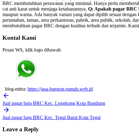
BRC membutuhkan perawatan yang minimal. Hanya perlu membersihkann
cat anti karat untuk menjaga ketahanannya.
Q: Apakah pagar BRC b
maupun warna. Ada banyak variasi yang dapat dipilih sesuai dengan
perumahan, taman, area perkantoran, pabrik, area publik, sekolah, 
membutuhkan pagar BRC dengan kualitas terbaik dan terjamin. Kami 
Kontal Kami
Pesan WA, klik logo dibawah
blog-mitra:
https://jasa-bangun-rumah.web.id
Post
navigation
Jual pagar baja BRC Kec. Lengkong Kota Bandung
Jual pagar baja BRC Kec. Tegal Barat Kota Tegal
Leave a Reply