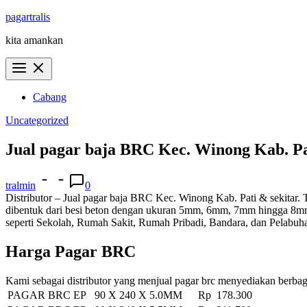
Skip
pagartralis
to
kita amankan
content
Cabang
Uncategorized
Jual pagar baja BRC Kec. Winong Kab. Pa
tralmin
0
Distributor – Jual pagar baja BRC Kec. Winong Kab. Pati & sekitar. T
dibentuk dari besi beton dengan ukuran 5mm, 6mm, 7mm hingga 8mm y
seperti Sekolah, Rumah Sakit, Rumah Pribadi, Bandara, dan Pelabuh
Harga Pagar BRC
Kami sebagai distributor yang menjual pagar brc menyediakan berbag
PAGAR BRC EP 90 X 240 X 5.0MM
Rp 178.300