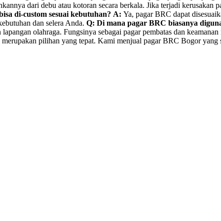
ya dari debu atau kotoran secara berkala. Jika terjadi kerusakan pa
isa di-custom sesuai kebutuhan?
A:
Ya, pagar BRC dapat disesuaikan
 kebutuhan dan selera Anda.
Q: Di mana pagar BRC biasanya digun
dan lapangan olahraga. Fungsinya sebagai pagar pembatas dan keamanan
merupakan pilihan yang tepat. Kami menjual pagar BRC Bogor yang su