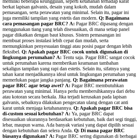
memiliki beberapa keunggulan, seperti ketahanan terhadap karat
berkat lapisan galvanis, desain yang kokoh, mudah dalam
pemasangan, serta perawatan yang minimal. Selain itu, pagar ini
juga memiliki tampilan yang estetis dan modern.
Q: Bagaimana
cara pemasangan pagar BRC?
A:
Pagar BRC dipasang dengan
menggunakan tiang yang telah disesuaikan, di mana setiap panel
pagar diikatkan dengan baut khusus. Sistem pemasangan ini
membuat proses instalasi lebih cepat dan mudah, serta
memungkinkan penyesuaian tinggi atau posisi pagar dengan lebih
fleksibel.
Q: Apakah pagar BRC cocok untuk digunakan di
lingkungan perumahan?
A:
Tentu saja. Pagar BRC sangat cocok
untuk perumahan karena memberikan keamanan tambahan
sekaligus tampilan yang rapi dan estetis. Selain itu, sifatnya yang
tahan karat menjadikannya ideal untuk lingkungan perumahan yang
memerlukan pagar jangka panjang.
Q: Bagaimana perawatan
pagar BRC agar tetap awet?
A:
Pagar BRC membutuhkan
perawatan yang minimal. Hanya perlu membersihkannya dari debu
atau kotoran secara berkala. Jika terjadi kerusakan pada lapisan
galvanis, sebaiknya dilakukan pengecatan ulang dengan cat anti
karat untuk menjaga ketahanannya.
Q: Apakah pagar BRC bisa
di-custom sesuai kebutuhan?
A:
Ya, pagar BRC dapat
disesuaikan ukurannya berdasarkan kebutuhan, baik dari segi tinggi,
lebar, maupun warna. Ada banyak variasi yang dapat dipilih sesuai
dengan kebutuhan dan selera Anda.
Q: Di mana pagar BRC
biasanya digunakan?
A:
Pagar BRC sering digunakan di berbagai