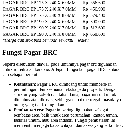
PAGAR BRC EP 175 X 240 X 6.0MM
Rp 356.600
PAGAR BRC EP 175 X 240 X 7.0MM
Rp 456.900
PAGAR BRC EP 175 X 240 X 8.0MM
Rp 579.400
PAGAR BRC EP 190 X 240 X 6.0MM
Rp 390.000
PAGAR BRC EP 190 X 240 X 7.0MM
Rp 512.600
PAGAR BRC EP 190 X 240 X 8.0MM
Rp 668.600
*Harga dan stok bisa berubah sewaktu – waktu
Fungsi Pagar BRC
Seperti disebutkan diawal, pada umumnya pagar brc digunakan
untuk rumah atau bandara. Adapun fungsi lain pagar BRC antara
lain sebagai berikut :
Keamanan
: Pagar BRC dirancang untuk memberikan
perlindungan dan keamanan ekstra pada properti. Dengan
struktur yang kokoh dan tahan lama, pagar ini sulit untuk
ditembus atau dirusak, sehingga dapat mencegah masuknya
orang yang tidak diinginkan.
Pembatas Area
: Pagar ini sering digunakan sebagai
pembatas area, baik untuk area perumahan, kantor, taman,
fasilitas umum, atau area industri. Fungsi pembatasan ini
membantu menjaga batas wilayah dan akses yang terkontrol.