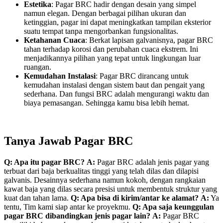
Estetika
: Pagar BRC hadir dengan desain yang simpel
namun elegan. Dengan berbagai pilihan ukuran dan
ketinggian, pagar ini dapat meningkatkan tampilan eksterior
suatu tempat tanpa mengorbankan fungsionalitas.
Ketahanan Cuaca
: Berkat lapisan galvanisnya, pagar BRC
tahan terhadap korosi dan perubahan cuaca ekstrem. Ini
menjadikannya pilihan yang tepat untuk lingkungan luar
ruangan.
Kemudahan Instalasi
: Pagar BRC dirancang untuk
kemudahan instalasi dengan sistem baut dan pengait yang
sederhana. Dan fungsi BRC adalah mengurangi waktu dan
biaya pemasangan. Sehingga kamu bisa lebih hemat.
Tanya Jawab Pagar BRC
Q: Apa itu pagar BRC?
A:
Pagar BRC adalah jenis pagar yang
terbuat dari baja berkualitas tinggi yang telah dilas dan dilapisi
galvanis. Desainnya sederhana namun kokoh, dengan rangkaian
kawat baja yang dilas secara presisi untuk membentuk struktur yang
kuat dan tahan lama.
Q: Apa bisa di kirim/antar ke alamat?
A:
Ya
tentu, Tim kami siap antar ke proyekmu.
Q: Apa saja keunggulan
pagar BRC dibandingkan jenis pagar lain?
A:
Pagar BRC