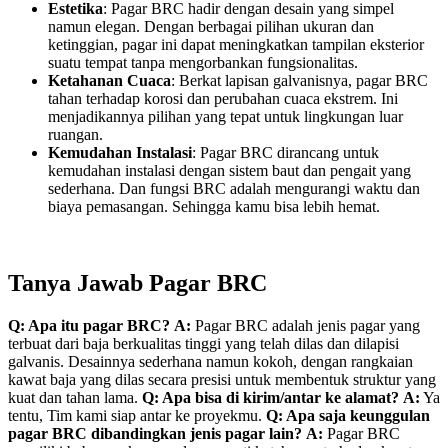
Estetika
: Pagar BRC hadir dengan desain yang simpel
namun elegan. Dengan berbagai pilihan ukuran dan
ketinggian, pagar ini dapat meningkatkan tampilan eksterior
suatu tempat tanpa mengorbankan fungsionalitas.
Ketahanan Cuaca
: Berkat lapisan galvanisnya, pagar BRC
tahan terhadap korosi dan perubahan cuaca ekstrem. Ini
menjadikannya pilihan yang tepat untuk lingkungan luar
ruangan.
Kemudahan Instalasi
: Pagar BRC dirancang untuk
kemudahan instalasi dengan sistem baut dan pengait yang
sederhana. Dan fungsi BRC adalah mengurangi waktu dan
biaya pemasangan. Sehingga kamu bisa lebih hemat.
Tanya Jawab Pagar BRC
Q: Apa itu pagar BRC?
A:
Pagar BRC adalah jenis pagar yang
terbuat dari baja berkualitas tinggi yang telah dilas dan dilapisi
galvanis. Desainnya sederhana namun kokoh, dengan rangkaian
kawat baja yang dilas secara presisi untuk membentuk struktur yang
kuat dan tahan lama.
Q: Apa bisa di kirim/antar ke alamat?
A:
Ya
tentu, Tim kami siap antar ke proyekmu.
Q: Apa saja keunggulan
pagar BRC dibandingkan jenis pagar lain?
A:
Pagar BRC