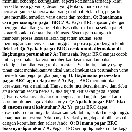
memiliki beberapa keunggulan, seperti ketahanan terhadap karat
berkat lapisan galvanis, desain yang kokoh, mudah dalam
pemasangan, serta perawatan yang minimal. Selain itu, pagar ini
juga memiliki tampilan yang estetis dan modern.
Q: Bagaimana
cara pemasangan pagar BRC?
A:
Pagar BRC dipasang dengan
menggunakan tiang yang telah disesuaikan, di mana setiap panel
pagar diikatkan dengan baut khusus. Sistem pemasangan ini
membuat proses instalasi lebih cepat dan mudah, serta
memungkinkan penyesuaian tinggi atau posisi pagar dengan lebih
fleksibel.
Q: Apakah pagar BRC cocok untuk digunakan di
lingkungan perumahan?
A:
Tentu saja. Pagar BRC sangat cocok
untuk perumahan karena memberikan keamanan tambahan
sekaligus tampilan yang rapi dan estetis. Selain itu, sifatnya yang
tahan karat menjadikannya ideal untuk lingkungan perumahan yang
memerlukan pagar jangka panjang.
Q: Bagaimana perawatan
pagar BRC agar tetap awet?
A:
Pagar BRC membutuhkan
perawatan yang minimal. Hanya perlu membersihkannya dari debu
atau kotoran secara berkala. Jika terjadi kerusakan pada lapisan
galvanis, sebaiknya dilakukan pengecatan ulang dengan cat anti
karat untuk menjaga ketahanannya.
Q: Apakah pagar BRC bisa
di-custom sesuai kebutuhan?
A:
Ya, pagar BRC dapat
disesuaikan ukurannya berdasarkan kebutuhan, baik dari segi tinggi,
lebar, maupun warna. Ada banyak variasi yang dapat dipilih sesuai
dengan kebutuhan dan selera Anda.
Q: Di mana pagar BRC
biasanya digunakan?
A:
Pagar BRC sering digunakan di berbagai