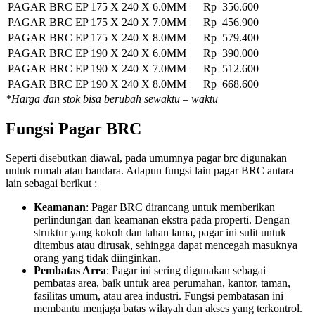
PAGAR BRC EP 175 X 240 X 6.0MM
Rp 356.600
PAGAR BRC EP 175 X 240 X 7.0MM
Rp 456.900
PAGAR BRC EP 175 X 240 X 8.0MM
Rp 579.400
PAGAR BRC EP 190 X 240 X 6.0MM
Rp 390.000
PAGAR BRC EP 190 X 240 X 7.0MM
Rp 512.600
PAGAR BRC EP 190 X 240 X 8.0MM
Rp 668.600
*Harga dan stok bisa berubah sewaktu – waktu
Fungsi Pagar BRC
Seperti disebutkan diawal, pada umumnya pagar brc digunakan
untuk rumah atau bandara. Adapun fungsi lain pagar BRC antara
lain sebagai berikut :
Keamanan
: Pagar BRC dirancang untuk memberikan
perlindungan dan keamanan ekstra pada properti. Dengan
struktur yang kokoh dan tahan lama, pagar ini sulit untuk
ditembus atau dirusak, sehingga dapat mencegah masuknya
orang yang tidak diinginkan.
Pembatas Area
: Pagar ini sering digunakan sebagai
pembatas area, baik untuk area perumahan, kantor, taman,
fasilitas umum, atau area industri. Fungsi pembatasan ini
membantu menjaga batas wilayah dan akses yang terkontrol.