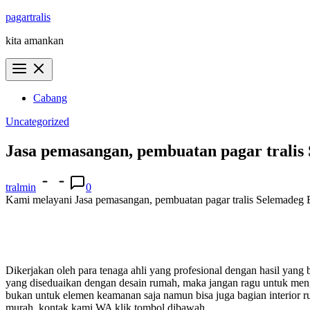
Skip
pagartralis
to
kita amankan
content
Cabang
Uncategorized
Jasa pemasangan, pembuatan pagar trali
tralmin
0
Kami melayani Jasa pemasangan, pembuatan pagar tralis Selemadeg Bar
Dikerjakan oleh para tenaga ahli yang profesional dengan hasil yan
yang diseduaikan dengan desain rumah, maka jangan ragu untuk m
bukan untuk elemen keamanan saja namun bisa juga bagian interior ru
murah.
kontak kami WA klik tombol dibawah