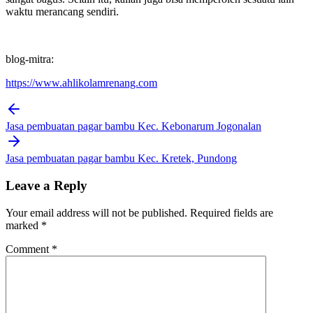
waktu merancang sendiri.
blog-mitra:
https://www.ahlikolamrenang.com
Post
navigation
Jasa pembuatan pagar bambu Kec. Kebonarum Jogonalan
Jasa pembuatan pagar bambu Kec. Kretek, Pundong
Leave a Reply
Your email address will not be published.
Required fields are
marked
*
Comment
*